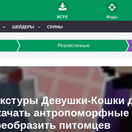
MCPE
Моды
ШЕЙДЕРЫ
СКИНЫ
Реалистичные
кстуры Девушки-Кошки дл
качать антропоморфные 
реобразить питомцев