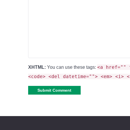
«Текстуры не тормозят смартфон, а д
«Теперь моя рыжая кошка — настояща
<a href="" 
XHTML:
You can use these tags:
<code> <del datetime=""> <em> <i> <
Alternative: