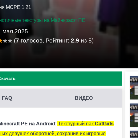
ия MCPE 1.21
истичные текстуры на Майнкрафт ПЕ
1 мая 2025
(
7
голосов, Рейтинг:
2.9
из 5)
Скачать
FAQ
ВИДЕО
AFT PE?
ь его на устройстве.
necraft PE на Android:
Текстурный пак
CatGirls
ных девушек-оборотней, сохранив их игровые