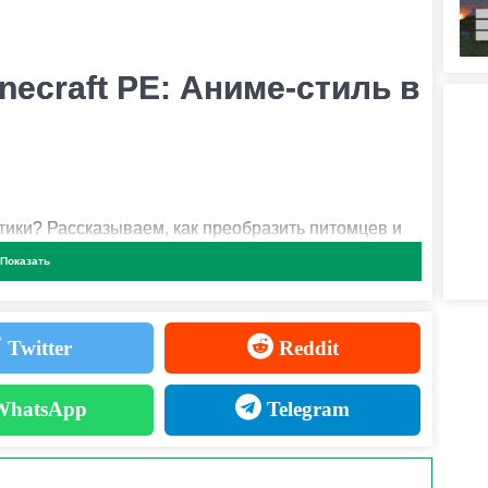
КСТУР ОДНОВРЕМЕННО?
олько наборов текстур единовременно, так как они
ecraft PE: Аниме-стиль в
ошек
етики? Рассказываем, как преобразить питомцев и
Показать
Twitter
Reddit
ls
hatsApp
Telegram
рфных девушек-кошек с детализированным