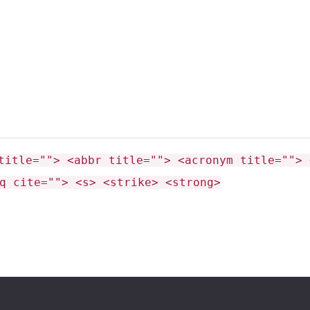
изайн продуман до мелочей»
.
я королева с роскошным хвостом»
.
title=""> <abbr title=""> <acronym title=""> 
q cite=""> <s> <strike> <strong>