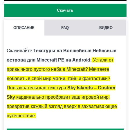
Скачать
ОПИСАНИЕ
FAQ
ВИДЕО
КАК УСТАНОВИТЬ ТЕКСТУРЫ ВОЛШЕБНЫЕ НЕБЕСНЫЕ
ОСТРОВА НА MINECRAFT PE?
Скачивайте
Текстуры на Волшебные Небесные
Нужно скачать установочный файл и запустить его на
острова для Minecraft PE на Android:
Устали от
устройстве.
привычного пустого неба в Minecraft? Мечтаете
добавить в свой мир магии, тайн и фантастики?
ВОЗМОЖНО ЛИ ИСПОЛЬЗОВАНИЕ НЕСКОЛЬКИХ ТЕКСТУР
Пользовательская текстура
Sky Islands – Custom
ОДНОВРЕМЕННО?
Sky
кардинально преобразит ваш игровой мир,
Крайне не рекомендуется устанавливать несколько
превратив каждый взгляд вверх в захватывающее
наборов текстур единовременно, так как они могут
путешествие.
между собой конфликтовать.