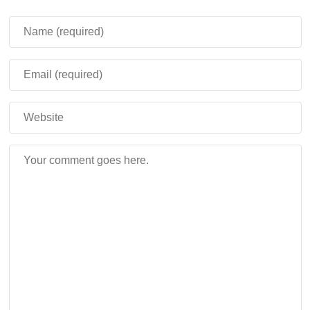
Sky Islands – Custom Sky — это простой, но
невероятно эффектный способ вдохнуть новую
жизнь в ваш мир
. Это больше чем текстуры — это
билет в мир грёз, где самое интересное скрывается
прямо над головой.
Установите дополнение и
откройте небо заново!