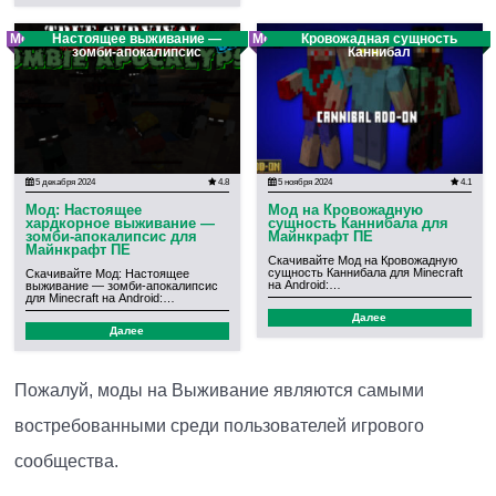
Мод
Настоящее выживание —
Мод
Кровожадная сущность
зомби-апокалипсис
Каннибал
5 декабря 2024
4.8
5 ноября 2024
4.1
Мод: Настоящее
Мод на Кровожадную
хардкорное выживание —
сущность Каннибала для
зомби-апокалипсис для
Майнкрафт ПЕ
Майнкрафт ПЕ
Скачивайте Мод на Кровожадную
сущность Каннибала для Minecraft
Скачивайте Мод: Настоящее
на Android:…
выживание — зомби-апокалипсис
для Minecraft на Android:…
Далее
Далее
Пожалуй, моды на Выживание являются самыми
востребованными среди пользователей игрового
сообщества.