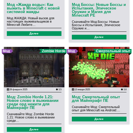
Мод «Жажда воды»: Как
Мод Боссы: Новые Боссы и
выжить в Minecraft с новой
Испытания, Эпическое
системой жажды
Оружие и Магия для
Minecraft PE
Мод ЖАЖДА: Новый вызов для
настоящих выживальщиков в
Скачивайте Мод Боссы: Новые
Minecraft Любите…
Боссы и Испытания, Эпическое
Оружие и…
Далее
Далее
Мод
Zombie Horde
Мод
Смертельный опыт
28 февраля 2025
3.5
13 января 2025
3.8
Мод: Zombie Horde 1.21:
Мод: Смертельный опыт
Новое слово в выживании
для Майнкрафт ПЕ
среди орд нежити для
Скачивайте Мод: Смертельный
Майнкрафт ПЕ
опыт для Minecraft на Android:…
Скачивайте Мод: Zombie Horde
1.21: Новое слово в выживании
Далее
среди…
Далее