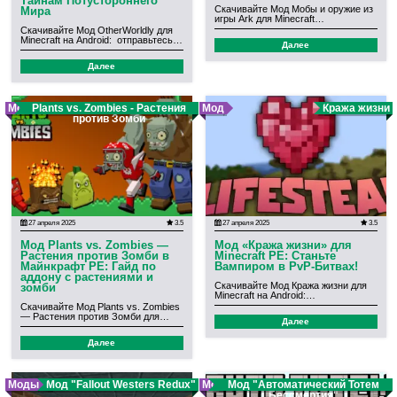
Тайнам Потустороннего
Скачивайте Мод Мобы и оружие из
Мира
игры Ark для Minecraft…
Скачивайте Мод OtherWorldly для
Minecraft на Android: отправьтесь…
Далее
Далее
Мод
Plants vs. Zombies - Растения
Мод
Кража жизни
против Зомби
27 апреля 2025
3.5
27 апреля 2025
3.5
Мод Plants vs. Zombies —
Мод «Кража жизни» для
Растения против Зомби в
Minecraft PE: Станьте
Майнкрафт PE: Гайд по
Вампиром в PvP-Битвах!
аддону с растениями и
Скачивайте Мод Кража жизни для
зомби
Minecraft на Android:…
Скачивайте Мод Plants vs. Zombies
— Растения против Зомби для…
Далее
Далее
Моды
Мод "Fallout Westers Redux"
Моды
Мод "Автоматический Тотем
Бессмертия"