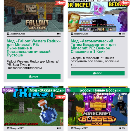
New
New
14 апреля 2025
5
3 апреля 2025
4.5
Мод «Fallout Westers Redux»
Мод «Автоматический
для Minecraft PE:
Тотем Бессмертия» для
Выживание в
Minecraft PE: Вечное
Постапокалиптической
Спасение в 1 Клик
Пустоше
Смерть в Minecraft PE может
разрушить все планы, особенно
Fallout Westers Redux для Minecraft
в…
PE: Ваш Путь в
Постапокалиптическом…
Далее
Далее
Моды
Мод «Жажда воды»
Мод
Боссы: Новые Боссы и
Испытания, Эпическое Оружие
New
и Магия
28 марта 2025
3
23 марта 2025
3.5