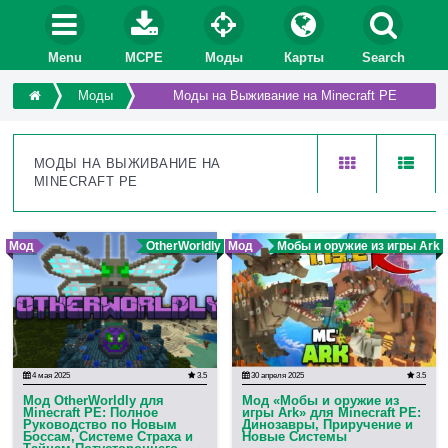
Menu
MCPE
Моды
Карты
Search
Моды
Моды на Выживание на Minecraft PE
МОДЫ НА ВЫЖИВАНИЕ НА
MINECRAFT PE
Мод
OtherWorldly
Мод
Мобы и оружие из игры Ark
4 мая 2025
3.5
30 апреля 2025
3.5
Мод OtherWorldly для
Мод «Мобы и оружие из
Minecraft PE: Полное
игры Ark» для Minecraft PE:
Руководство по Новым
Динозавры, Приручение и
Боссам, Системе Страха и
Новые Системы