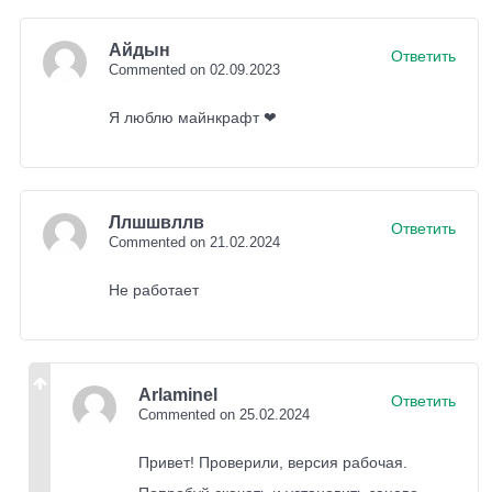
Также исправлены скачки частоты кадров, которые
Айдын
Ответить
прежде замечали владельцы не самых мощных
Commented on 02.09.2023
смартфонов. Команда Моджанг также поработала
Я люблю майнкрафт ❤
над
устранением всевозможных сбоев
в игре.
Ллшшвллв
Ответить
Commented on 21.02.2024
Не работает
Arlaminel
Ответить
Commented on 25.02.2024
Привет! Проверили, версия рабочая.