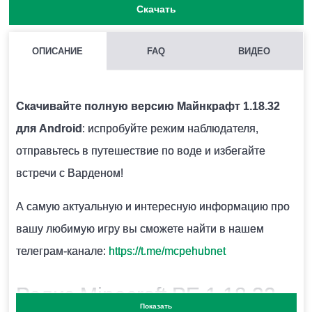
Скачать
ОПИСАНИЕ
FAQ
ВИДЕО
КАК СПАСТИСЬ ОТ ВАРДЕНА В РЕЛИЗЕ МАЙНКРАФТ 1.18.32?
Нужно не злить моба в течение минуты.
Скачивайте полную версию Майнкрафт 1.18.32
для Android
: испробуйте режим наблюдателя,
ДЛЯ ЧЕГО НЕОБХОДИМА ЛОДКА С СУНДУКОМ?
отправьтесь в путешествие по воде и избегайте
Предмет поможет перевезти вещи по воде.
встречи с Варденом!
А самую актуальную и интересную информацию про
ГДЕ ОБИТАЕТ ВАРДЕН?
вашу любимую игру вы сможете найти в нашем
телеграм-канале:
В Minecraft Bedrock 1.18.32 моба можно встреить в
https://t.me/mcpehubnet
биоме Тёмных глубин.
Релиз Minecraft PE 1.18.32
Показать