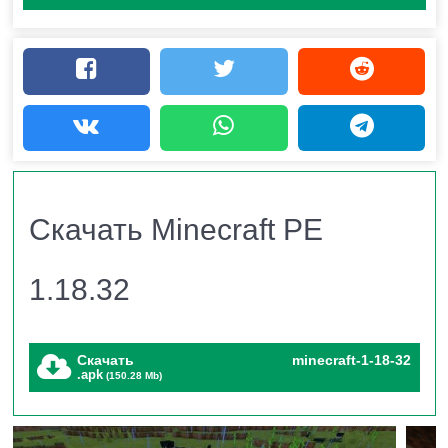
Обновление Caves and Cliffs Part 2 становится лучше
с каждым изданием. Разработчики Mojang, собрав
обратную связь, решили возникшие проблемы и
выпустили версию Майнкрафт 1.18.32 Release.
Предметы и блоки
Скачать Minecraft PE
Улучшая мир, команда авторов добавляет
1.18.32
возможностей игрокам. Например, в Minecraft PE
1.18.32 можно легко соединить
лодку с сундуком
и
поплыть на ней по водам блочного мира, захватив в
Скачать
minecraft-1-18-32
.apk
(150.28 Mb)
собой все вещи.
В подземных биомах пользователям все чаще