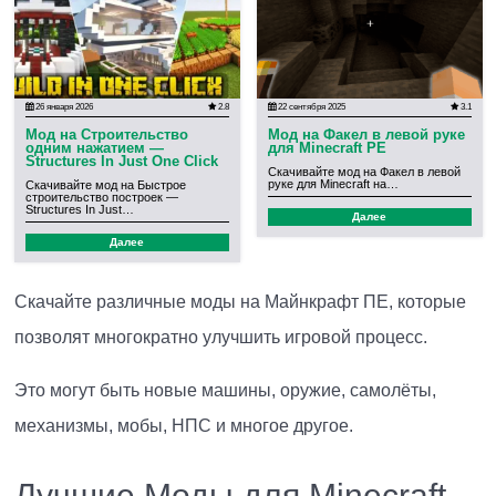
26 января 2026
2.8
22 сентября 2025
3.1
Мод на Строительство
Мод на Факел в левой руке
одним нажатием —
для Minecraft PE
Structures In Just One Click
Скачивайте мод на Факел в левой
руке для Minecraft на…
Скачивайте мод на Быстрое
строительство построек —
Structures In Just…
Далее
Далее
Скачайте различные моды на Майнкрафт ПЕ, которые
позволят многократно улучшить игровой процесс.
Это могут быть новые машины, оружие, самолёты,
механизмы, мобы, НПС и многое другое.
Лучшие Моды для Minecraft