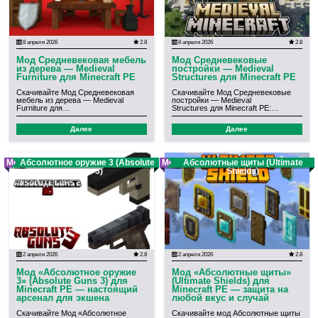
8 апреля 2026
2.8
8 апреля 2026
2.8
Мод Средневековая мебель
Мод Средневековые
из дерева — Medieval
постройки — Medieval
Furniture для Minecraft PE
Structures для Minecraft PE
Скачивайте Мод Средневековая
Скачивайте Мод Средневековые
мебель из дерева — Medieval
постройки — Medieval
Furniture для…
Structures для Minecraft PE:…
Далее
Далее
Мод
Абсолютное оружие 3 (Absolute
Мод
Абсолютные щиты (Ultimate
Guns 3)
Shields)
2 апреля 2026
2.8
2 апреля 2026
2.8
Мод «Абсолютное оружие
Мод «Абсолютные щиты»
3» (Absolute Guns 3) для
(Ultimate Shields) для
Minecraft PE — настоящий
Minecraft PE — защита на
арсенал для экшена
любой вкус и случай
Скачивайте Мод «Абсолютное
Скачивайте мод Абсолютные щиты