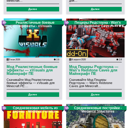
Minecraft…
для…
Далее
Далее
Мод
Реалистичные боевые
Мод
Пещеры Редстоуна - Wan's
эффекты - xVisuals
Redstone Caves
5 мая 2026
2.8
8 апреля 2026
2.8
Мод Реалистичные боевые
Мод Пещеры Редстоуна —
эффекты — xVisuals для
Wan’s Redstone Caves для
Майнкрафт ПЕ
Майнкрафт ПЕ
Скачивайте Мод Реалистичные
Скачивайте Мод Пещеры
боевые эффекты — xVisuals для
Редстоуна — Wan’s Redstone
Minecraft PE:…
Caves для Minecraft…
Далее
Далее
Мод
Средневековая мебель из
Мод
Средневековые постройки -
дерева - Medieval Furniture
Medieval Structures