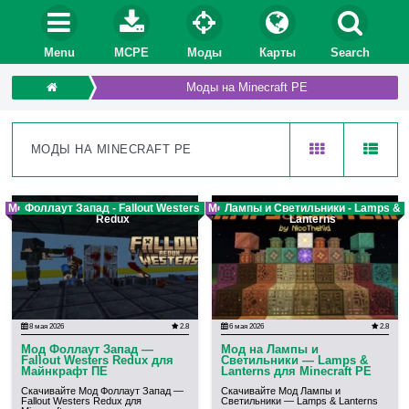
Menu
MCPE
Моды
Карты
Search
Моды на Minecraft PE
МОДЫ НА MINECRAFT PE
Мод
Фоллаут Запад - Fallout Westers
Мод
Лампы и Светильники - Lamps &
Redux
Lanterns
8 мая 2026
2.8
6 мая 2026
2.8
Мод Фоллаут Запад —
Мод на Лампы и
Fallout Westers Redux для
Светильники — Lamps &
Майнкрафт ПЕ
Lanterns для Minecraft PE
Скачивайте Мод Фоллаут Запад —
Скачивайте Мод Лампы и
Fallout Westers Redux для
Светильники — Lamps & Lanterns