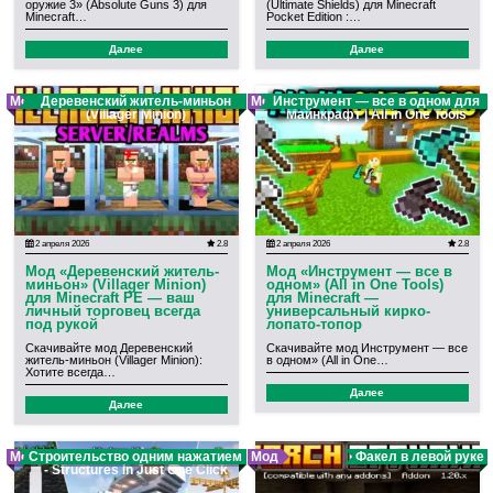
оружие 3» (Absolute Guns 3) для
(Ultimate Shields) для Minecraft
Minecraft…
Pocket Edition :…
Далее
Далее
Мод
Деревенский житель-миньон
Мод
Инструмент — все в одном для
(Villager Minion)
Майнкрафт | All in One Tools
2 апреля 2026
2.8
2 апреля 2026
2.8
Мод «Деревенский житель-
Мод «Инструмент — все в
миньон» (Villager Minion)
одном» (All in One Tools)
для Minecraft PE — ваш
для Minecraft —
личный торговец всегда
универсальный кирко-
под рукой
лопато-топор
Скачивайте мод Деревенский
Скачивайте мод Инструмент — все
житель-миньон (Villager Minion):
в одном» (All in One…
Хотите всегда…
Далее
Далее
Мод
Строительство одним нажатием
Мод
Факел в левой руке
- Structures In Just One Click