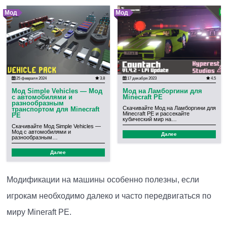
Мод
Мод
25 февраля 2024
3.8
17 декабря 2023
4.5
Мод Simple Vehicles — Мод
Мод на Ламборгини для
с автомобилями и
Minecraft PE
разнообразным
Скачивайте Мод на Ламборгини для
транспортом для Minecraft
Minecraft PE и рассекайте
PE
кубический мир на…
Скачивайте Мод Simple Vehicles —
Мод с автомобилями и
Далее
разнообразным…
Далее
Модификации на машины особенно полезны, если
игрокам необходимо далеко и часто передвигаться по
миру Mineraft PE.