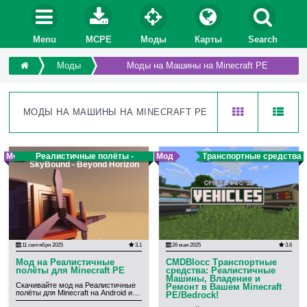
Menu
MCPE
Моды
Карты
Search
Моды
Моды на Машины на Minecraft PE
МОДЫ НА МАШИНЫ НА MINECRAFT PE
Мод
Реалистичные полёты -
Мод
Транспортные средства
SkyBound - Beyond Horizon
11 сентября 2025
3.1
26 мая 2025
3.6
Мод на Реалистичные
CMDBlocc Транспортные
полёты для Minecraft PE
средства: Реалистичные
Машины, Владение и
Скачивайте мод на Реалистичные
Ремонт в Вашем Minecraft
полёты для Minecraft на Android и…
PE/Bedrock!