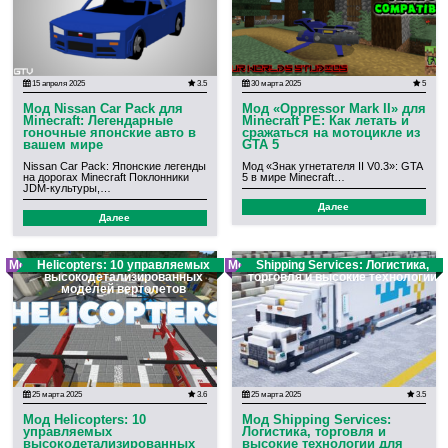
15 апреля 2025
3.5
30 марта 2025
5
Мод Nissan Car Pack для
Мод «Oppressor Mark II» для
Minecraft: Легендарные
Minecraft PE: Как летать и
гоночные японские авто в
сражаться на мотоцикле из
вашем мире
GTA 5
Nissan Car Pack: Японские легенды
Мод «Знак угнетателя II V0.3»: GTA
на дорогах Minecraft Поклонники
5 в мире Minecraft…
JDM-культуры,…
Далее
Далее
Мод
Helicopters: 10 управляемых
Мод
Shipping Services: Логистика,
высокодетализированных
торговля и высокие технологии
моделей вертолетов
25 марта 2025
3.6
25 марта 2025
3.5
Мод Helicopters: 10
Мод Shipping Services:
управляемых
Логистика, торговля и
высокодетализированных
высокие технологии для