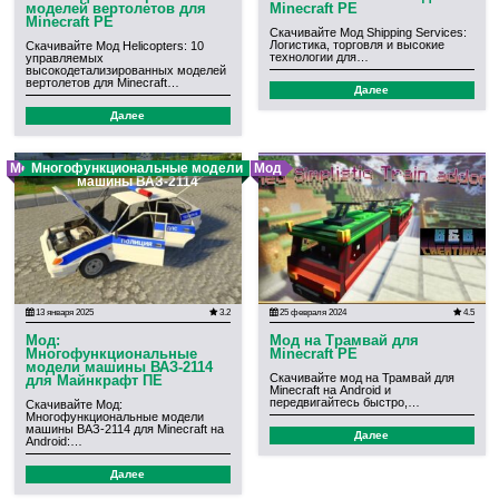
моделей вертолетов для
Minecraft PE
Minecraft PE
Скачивайте Мод Shipping Services:
Логистика, торговля и высокие
Скачивайте Мод Helicopters: 10
технологии для…
управляемых
высокодетализированных моделей
вертолетов для Minecraft…
Далее
Далее
Мод
Многофункциональные модели
Мод
машины ВАЗ-2114
13 января 2025
3.2
25 февраля 2024
4.5
Мод:
Мод на Трамвай для
Многофункциональные
Minecraft PE
модели машины ВАЗ-2114
Скачивайте мод на Трамвай для
для Майнкрафт ПЕ
Minecraft на Android и
передвигайтесь быстро,…
Скачивайте Мод:
Многофункциональные модели
машины ВАЗ-2114 для Minecraft на
Далее
Android:…
Далее