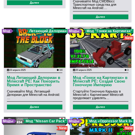
Скачивайте Мод CMDBlocc
Далее
Транспортные средства для
Minecraft на Android:…
Далее
Мод
Летающий Делориан
Моды
Мод "Гонки на Картингах"
New
23 апреля 2025
3.6
20 апреля 2025
3
Мод Летающий Делориан в
Мод «Гонки на Картингах» в
Minecraft PE: Как Покорить
Minecraft PE: Создай Свою
Время и Пространство
Гоночную Империю
Скачивайте Мод: Летающий
Стартуйте Гоночную Карьеру в
Делориан для Minecraft на Android:
Minecraft с Картингами! Minecraft
…
продолжает удивлять…
Далее
Далее
Моды
Мод "Nissan Car Pack"
Моды
Мод «Oppressor Mark II»
New
New