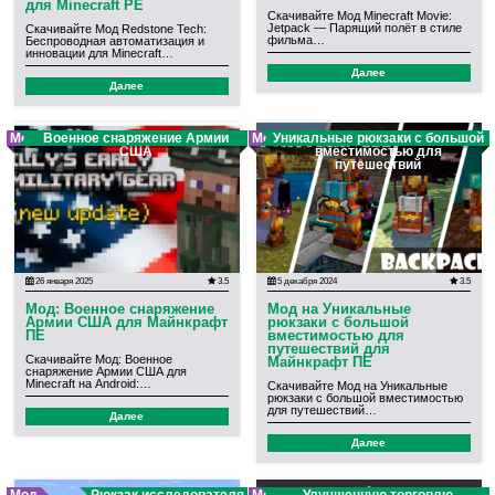
для Minecraft PE
Скачивайте Мод Minecraft Movie:
Jetpack — Парящий полёт в стиле
Скачивайте Мод Redstone Tech:
фильма…
Беспроводная автоматизация и
инновации для Minecraft…
Далее
Далее
Мод
Военное снаряжение Армии
Мод
Уникальные рюкзаки с большой
США
вместимостью для
путешествий
26 января 2025
3.5
5 декабря 2024
3.5
Мод: Военное снаряжение
Мод на Уникальные
Армии США для Майнкрафт
рюкзаки с большой
ПЕ
вместимостью для
путешествий для
Скачивайте Мод: Военное
Майнкрафт ПЕ
снаряжение Армии США для
Minecraft на Android:…
Скачивайте Мод на Уникальные
рюкзаки с большой вместимостью
для путешествий…
Далее
Далее
Мод
Рюкзак исследователя
Мод
Улучшенную торговлю