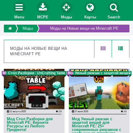
Menu
MCPE
Моды
Карты
Search
Моды
Моды на Новые вещи на Minecraft PE
МОДЫ НА НОВЫЕ ВЕЩИ НА
MINECRAFT PE
Мод
Стол Разборки - UnCrafting Table
Мод
Умный рюкзак с защитой вещей
2
12 августа 2025
2.8
17 июня 2025
3.6
Мод Стол Разборки для
Мод Умный рюкзак с
Minecraft PE: Верните
защитой вещей для
Ресурсы из Любого
Minecraft PE: 25+
Предмета!
современных рюкзаков с