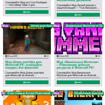
необычным дизайном
Скачивайте Мод на Стол Разборки
— UnCrafting Table 2 для…
Скачивайте Мод Умный рюкзак с
защитой вещей — True Backpack…
Далее
Далее
Мод
Шлем шахтёра
Мод
Ванильные Молотки от DL
19 мая 2025
3.6
13 мая 2025
3.6
Мод Шлем шахтёра для
Мод «Ванильные Молотки»
Minecraft PE: освещайте
– Революция добычи
пещеры без факелов!
ресурсов в Minecraft PE!
Скачивайте Мод Шлем шахтёра
Скачивайте Мод Ванильные
для Minecraft на Android:…
Молотки для Minecraft на Android:…
Далее
Далее
Мод
Счастливые Блоки Поисковой
Мод
Необычные рюкзаки
Выдачи