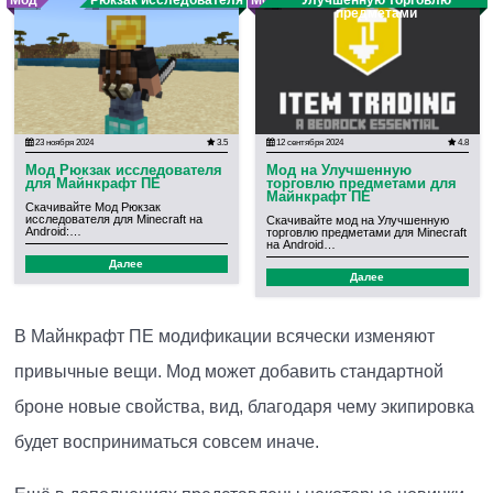
предметами
23 ноября 2024
3.5
12 сентября 2024
4.8
Мод Рюкзак исследователя
Мод на Улучшенную
для Майнкрафт ПЕ
торговлю предметами для
Майнкрафт ПЕ
Скачивайте Мод Рюкзак
исследователя для Minecraft на
Скачивайте мод на Улучшенную
Android:…
торговлю предметами для Minecraft
на Android…
Далее
Далее
В Майнкрафт ПЕ модификации всячески изменяют
привычные вещи. Мод может добавить стандартной
броне новые свойства, вид, благодаря чему экипировка
будет восприниматься совсем иначе.