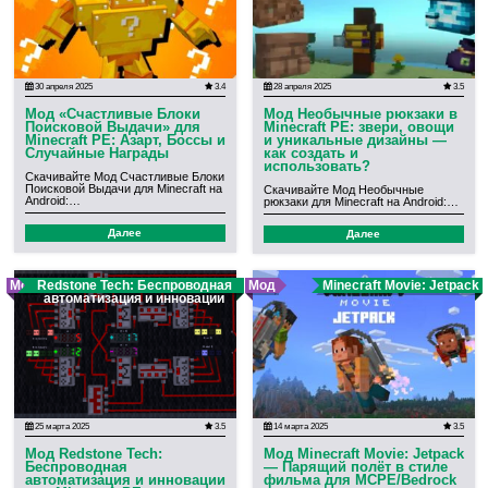
30 апреля 2025
3.4
28 апреля 2025
3.5
Мод «Счастливые Блоки
Мод Необычные рюкзаки в
Поисковой Выдачи» для
Minecraft PE: звери, овощи
Minecraft PE: Азарт, Боссы и
и уникальные дизайны —
Случайные Награды
как создать и
использовать?
Скачивайте Мод Счастливые Блоки
Поисковой Выдачи для Minecraft на
Скачивайте Мод Необычные
Android:…
рюкзаки для Minecraft на Android:…
Далее
Далее
Мод
Redstone Tech: Беспроводная
Мод
Minecraft Movie: Jetpack
автоматизация и инновации
25 марта 2025
3.5
14 марта 2025
3.5
Мод Redstone Tech:
Мод Minecraft Movie: Jetpack
Беспроводная
— Парящий полёт в стиле
автоматизация и инновации
фильма для MCPE/Bedrock