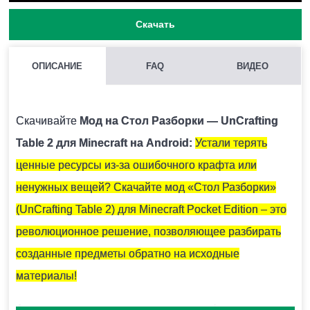
Скачать
ОПИСАНИЕ
FAQ
ВИДЕО
МОЖНО ЛИ ЗАПУСКАТЬ НЕСКОЛЬКО МОДОВ СРАЗУ В
MINECRAFT PE?
Скачивайте
Мод на Стол Разборки — UnCrafting
Нежелательно, поскольку модификации могут
Table 2 для Minecraft на Android:
Устали терять
конфликтовать между собой и вызывать ошибки.
ценные ресурсы из-за ошибочного крафта или
ненужных вещей? Скачайте мод «Стол Разборки»
КАК УСТАНОВИТЬ МОД С РАСШИРЕНИЕМ .MCPACK И
(UnCrafting Table 2) для Minecraft Pocket Edition – это
.MCADDON НА MINECRAFT PE?
революционное решение, позволяющее разбирать
Для этого нужно скачать файл мода и запустить его.
созданные предметы обратно на исходные
Модификация установится автоматически.
материалы!
А самую актуальную и интересную информацию про