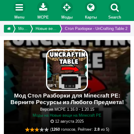
Menu
MCPE
Моды
Карты
Search
Моды
Новые вещи
Стол Разборки - UnCrafting Table 2
Мод Стол Разборки для Minecraft PE:
Верните Ресурсы из Любого Предмета!
Версия MCPE 1.16.0 - 1.20.15
Моды на Новые вещи на Minecraft PE
12 августа 2025
(
1260
голосов, Рейтинг:
2.8
из 5)