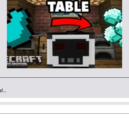
лоте (может пропасть)
новых блока
ние урона на 20%)
...