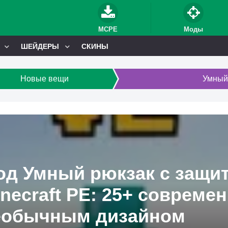
MCPE
Моды
ШЕЙДЕРЫ
СКИНЫ
Новые вещи
Умный
од Умный рюкзак с защи
necraft PE: 25+ совреме
еобычным дизайном