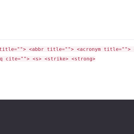
нии
title=""> <abbr title=""> <acronym title=""> 
ствующих грибов)
q cite=""> <s> <strike> <strong>
грибных островов