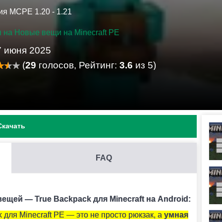
ия MCPE 1.20 - 1.21
 на Новые вещи на Minecraft PE
7 июня 2025
(
29
голосов, Рейтинг:
3.6
из 5)
Скачать
FAQ
И .MCADDON НА MINECRAFT PE?
ить его. Модификация установится автоматически.
щей — True Backpack для Minecraft на Android:
 для Minecraft PE — это не просто рюкзак, а
умная