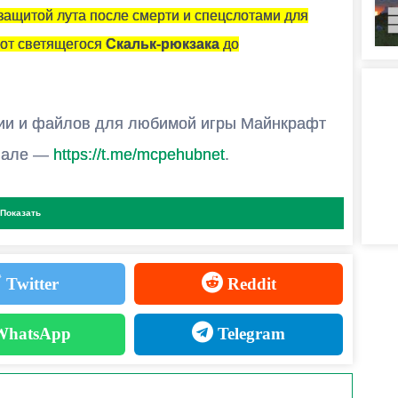
ОГОПОЛЬЗОВАТЕЛЬСКОЙ ИГРЕ?
защитой лута после смерти и спецслотами для
льцем карты и установить на неё эту модификацию.
 от светящегося
Скальк-рюкзака
до
ии и файлов для любимой игры Майнкрафт
анале —
https://t.me/mcpehubnet
.
лучше других модов?
Показать
ния:
Twitter
Reddit
hatsApp
Telegram