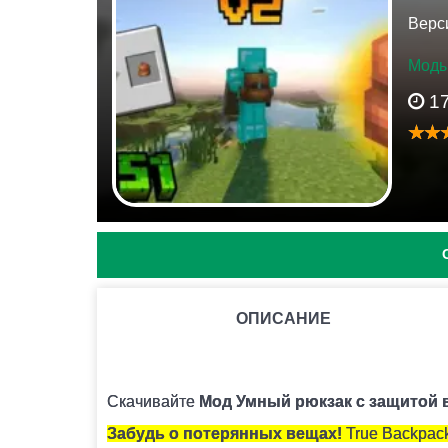
Верс
Моды
1
ОПИСАНИЕ
КАК УСТАНОВИТЬ МОД С РАСШИРЕНИЕМ .MCPACK 
Для этого нужно скачать файл мода и запуст
Скачивайте
Мод Умный рюкзак с защитой ве
Забудь о потерянных вещах!
True Backpack