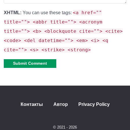
алмазов за один удар по руде.
<a href=""
XHTML:
You can use these tags:
title=""> <abbr title=""> <acronym
Рецепты крафта:
title=""> <b> <blockquote cite=""> <cite>
<code> <del datetime=""> <em> <i> <q
Знакомые и новые
cite=""> <s> <strike> <strong>
материалы
Alternative:
Создание молотков построено на ванильных
рецептах инструментов:
Контакты
Автор
Privacy Policy
Деревянный, каменный, железный, золотой и
алмазный молотки
крафтятся как обычные
кирки, но с заменой головы на более массивную.
© 2021 - 2026