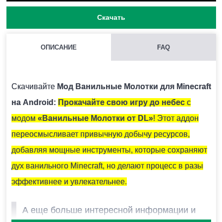
Скачать
ОПИСАНИЕ
FAQ
КАК УСТАНОВИТЬ МОД С РАСШИРЕНИЕМ .MCPACK И
.MCADDON НА MINECRAFT PE?
Скачивайте
Мод Ванильные Молотки для Minecraft
Для этого нужно скачать файл мода и запустить его.
на Android:
Прокачайте свою игру до небес
с
Модификация установится автоматически.
модом
«Ванильные Молотки от DL»
! Этот аддон
переосмысливает привычную добычу ресурсов,
МОЖНО ЛИ ЗАПУСТИТЬ ЭТУ МОДИФИКАЦИЮ В
добавляя мощные инструменты, которые сохраняют
МНОГОПОЛЬЗОВАТЕЛЬСКОЙ ИГРЕ?
дух ванильного Minecraft, но делают процесс в разы
Да, для этого достаточно просто быть владельцем
эффективнее и увлекательнее.
карты и установить на неё эту модификацию.
А еще больше интересной информации и