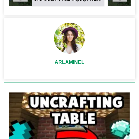
удар
Главный трюк мода —
разрушение блоков 3×3
.
Просто ударьте по центральному блоку минерала,
камня или другого материала, и окружающие блоки в
радиусе 3×3 разрушатся мгновенно. Это особенно
полезно при добыче алмазов, железа или
ARLAMINEL
строительного камня. Однако важно помнить:
молотки работают только с теми материалами,
которые могут разрушить ванильные кирки.
Например, деревянный молот не справится с
алмазной рудой.
Пример использования: