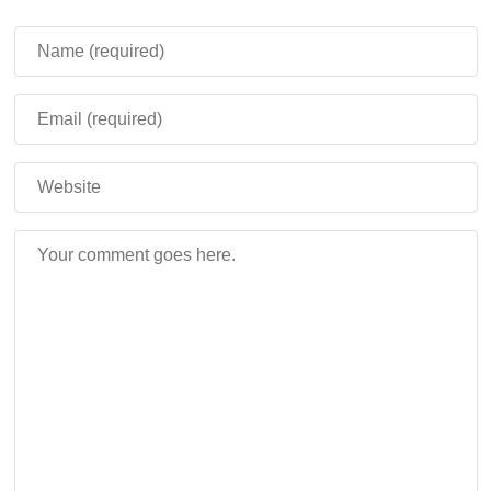
Шелковое Прикосновение
: Сохраняйте руды в
оригинальном виде (например, алмазную руду без
выпадения алмазов).
Удача
: Увеличивайте добычу ресурсов
(например, получайте больше алмазов или
угольных руд).
Нерушимый
: Защитите инструмент от поломки,
экономя ресурсы на ремонте.
Совет:
Комбинируйте «Удачу» и молоток
3×3 для максимального выхода редких
ресурсов. Например, алмазный молот с
чарами «Удача III» позволит собирать до 8