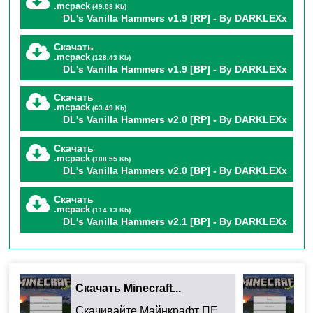
.mcpack
(49.08 Kb)
Если вы мечтали о способе ускорить добычу
DL's Vanilla Hammers v1.9 [RP] - By DARKLEXx
ресурсов в
Minecraft PE
, мод
«Ванильные
Скачать
Молотки» от DL
воплощает эту идею в жизнь. Этот
.mcpack
(128.43 Kb)
DL's Vanilla Hammers v1.9 [BP] - By DARKLEXx
аддон превращает обычные кирки в инструменты,
Скачать
способные разрушать целые участки блоков (3×3) за
.mcpack
(63.49 Kb)
DL's Vanilla Hammers v2.0 [RP] - By DARKLEXx
один удар. Давайте разберем его особенности,
возможности и влияние на игровой процесс.
Скачать
.mcpack
(108.55 Kb)
DL's Vanilla Hammers v2.0 [BP] - By DARKLEXx
Основная
Скачать
.mcpack
(114.13 Kb)
DL's Vanilla Hammers v2.1 [BP] - By DARKLEXx
функциональность:
Разрушение 3×3 за один
Скачать Minecraft...
Ск
Скачивайте Майнкрафт ПЕ 26.32.02 для Android: ...