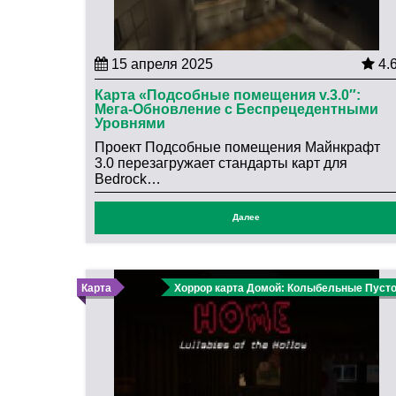
15 апреля 2025
4.
Карта «Подсобные помещения v.3.0″:
Мега-Обновление с Беспрецедентными
Уровнями
Проект Подсобные помещения Майнкрафт
3.0 перезагружает стандарты карт для
Bedrock…
Далее
Карта
Хоррор карта Домой: Колыбельные Пуст