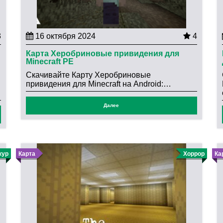
3
16 октября 2024
4
Карта Херобриновые привидения для
Minecraft PE
Скачивайте Карту Херобриновые
привидения для Minecraft на Android:…
Далее
кур
Карта
Хоррор
Ка