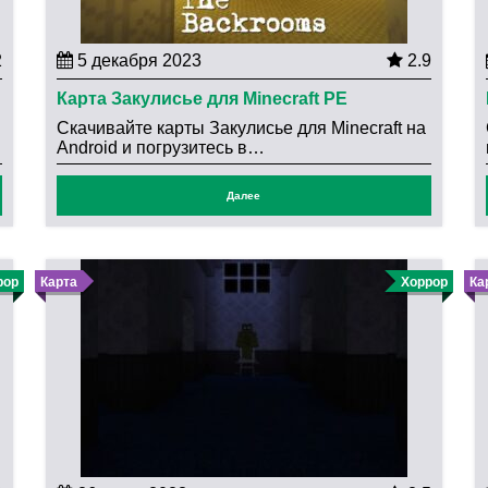
2
5 декабря 2023
2.9
Карта Закулисье для Minecraft PE
Скачивайте карты Закулисье для Minecraft на
Android и погрузитесь в…
Далее
рор
Карта
Хоррор
Ка