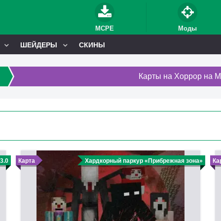
MCPE
Моды
ШЕЙДЕРЫ
СКИНЫ
Карты на Хоррор на 
3.0
Карта
Хардкорный паркур «Прибрежная зона»
Ка