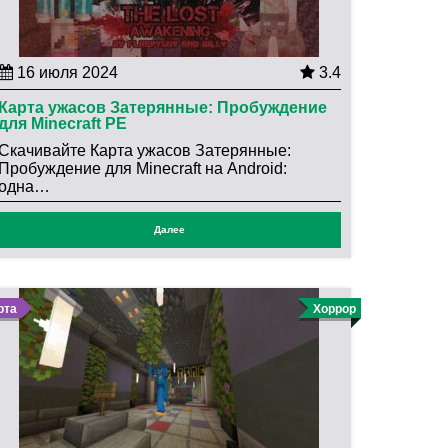
16 июля 2024
3.4
Карта ужасов Затерянные: Пробуждение
для Minecraft PE
Скачивайте Карта ужасов Затерянные:
Пробуждение для Minecraft на Android:
одна…
Далее
рта
Хоррор