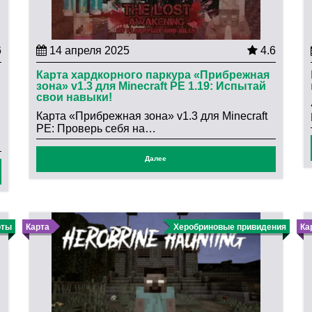
6
14 апреля 2025
4.6
Карта хардкорного паркура «Прибрежная
зона» v1.3 для Minecraft PE 1.19: Испытай
свои навыки!
Карта «Прибрежная зона» v1.3 для Minecraft
PE: Проверь себя на…
Далее
оты
Карта
Херобриновые привидения
Ка