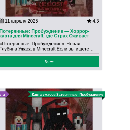
11 апреля 2025
4.3
Потерянные: Пробуждение — Хоррор-
карта для Minecraft, где Страх Оживает
«Потерянные: Пробуждение»: Новая
Глубина Ужаса в Minecraft Если вы ищете…
Далее
рта
Карта ужасов Затерянные: Пробуждение