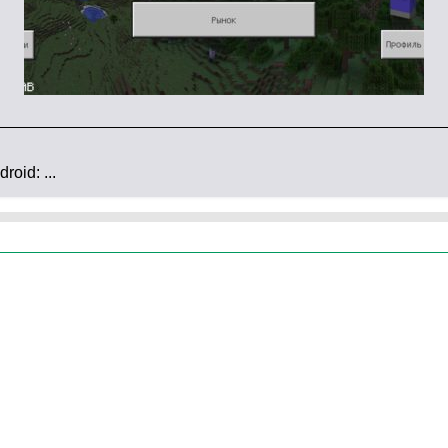
х изменения:
названиям
.
ме
Химические элементы появляются в творческом
oid: ...
ния.
равили более 10 ошибок
:
 телепортации
в точку Поршнем, который толкает