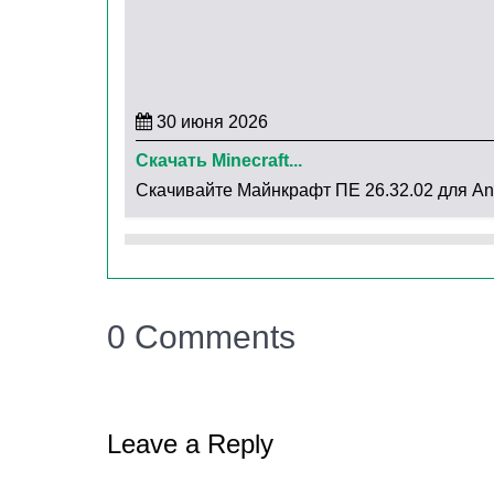
Внесенные изменения
В
Майнкрафт ПЕ 1.21.0.21
внесено 3 больши
30 июня 2026
Коралловые блоки
теперь
разделены по 
Скачать Minecraft...
При включенном Образовательном режи
Скачивайте Майнкрафт ПЕ 26.32.02 для Andr
инвентаре
.
Улучшили показатели сенсорного управле
Исправленные ошибки
0 Comments
В новой версии
Майнкрафт ПЕ 1.21.0.21
исп
Leave a Reply
Исправили ошибку
, которая возникает
при
Сундук.