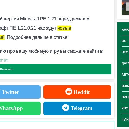
 версии Minecraft PE 1.21 перед релизом
афт ПЕ 1.21.0.21 нас ждут
новые
ВЕР
ий
. Подробнее дальше в статье!
ОС:
ию про вашу любимую игру вы сможете найти в
ЧТО
bnet
.
ДАТ
Показать
АВТ
нкции
ИЗД
Twitter
Reddit
ЛИЦ
и добавлены следующие функции
:
hatsApp
Telegram
XBOX
ФАЙ
вани
я.