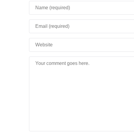
При удушении в воде
исправили вылет из
Новая функция при гибели в Хардкорном
«Наблюдать за миром».
Если Броненосец получил урон от блока, 
бесконечно.
Новая озвучка текста
.
Новое положение кнопок всплытия и пры
Новых переход к отправленным сообщен
Технические изменения
Внесено
более 20 изменений
, для тестирова
Внимание! Это тестовая версия игры