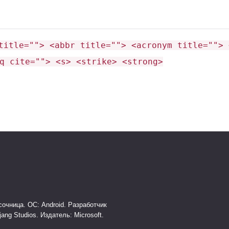
title=""> <abbr title=""> <acronym title=""> 
q cite=""> <s> <strike> <strong>
очница. ОС: Android. Разработчик
jang Studios. Издатель: Microsoft.