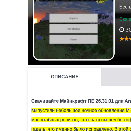
Бесп
Скача
3
ОПИСАНИЕ
ДЛЯ ЧЕГО НЕОБХОДИМЫ КРИСТАЛЛЫ АМЕТИСТА?
Они используются для крафта подзорной тру
Скачивайте Майнкрафт ПЕ 26.31.01 для An
выпустили небольшое ночное обновление Minec
КАК СКРАФТИТЬ ПОДЗОРНУЮ ТРУБУ В МАЙНКРАФ
масштабных релизов, этот патч вышел без о
Вам понадобится 2 медных слитка и 1 осколо
гадать, что именно было исправлено. В этой 