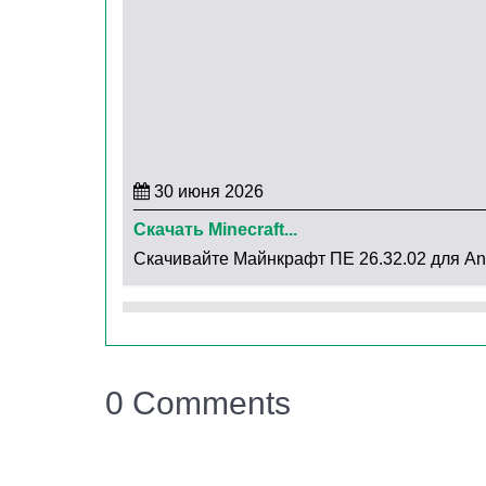
Что ждать дальше от Mi
Mojang часто выпускает «тихие» патчи без п
дни может появиться официальный список и
обновлениями. Поэтому следите за новостям
30 июня 2026
постфактум.
Скачать Minecraft...
Скачивайте Майнкрафт ПЕ 26.32.02 для Andr
А пока есть одна рекомендация. Если в пре
установите 26.31.01. Это первый шаг к стаби
0 Comments