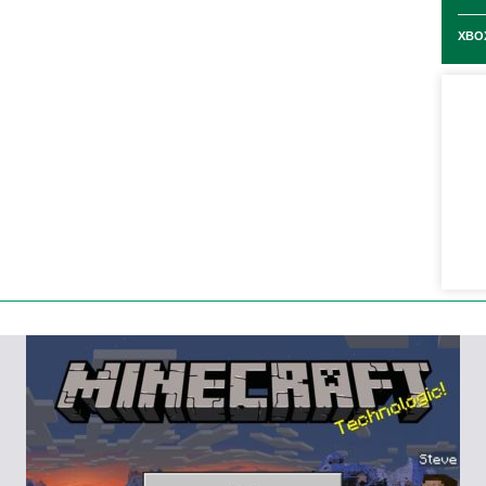
XBOX
ь обоснованные предположения
. Скорее всего,
лем.
которые вызывали вылеты игры.
Во-вторых
,
ах Android
.
В-третьих
,
проведены внутренние
улучшают работу игры в фоновом режиме.
drock 26.31
разработчики уже исправили вылеты
endo Switch
. Вероятно, версия 26.31.01 для Android
патч мог добавить исправления, специфичные для