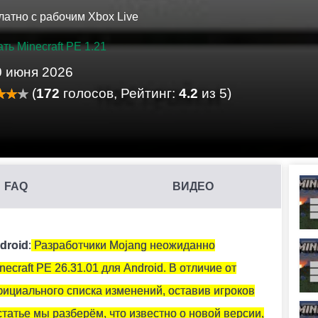
латно с рабочим Xbox Live
ть Minecraft PE 1.21
0 июня 2026
(
172
голосов, Рейтинг:
4.2
из 5)
FAQ
ВИДЕО
бы и тонированного стекла.
droid
:
Разработчики Mojang неожиданно
raft PE 26.31.01 для Android. В отличие от
Т?
фициального списка изменений, оставив игроков
к аметиста.
статье мы разберём, что известно о новой версии,