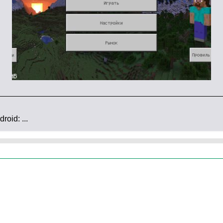
necraft PE?
одробного описания. Тем не менее,
в ближайшие
зменений
. Такое уже бывало с предыдущими
и — разработчики иногда раскрывают детали
oid: ...
дыдущей версии вы сталкивались с ошибками,
льной игре.