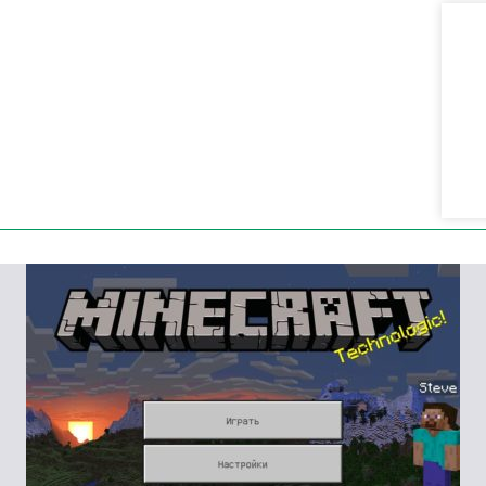
тельские звуки
. Раньше кастомные аудиоэффекты
не воспроизводиться. Теперь создатели карт и
звуковые файлы.
ков больше не просвечивают
. Эта проблема
льтате блоки выглядели неаккуратно и портили
ранило этот дефект.
я сессий
. Раньше сбои случались в бою или при
их внезапных завершений работы больше нет.
вне 30 FPS
. Игроки заметят, что картинка не
геймплей остаётся плавным даже на смартфонах