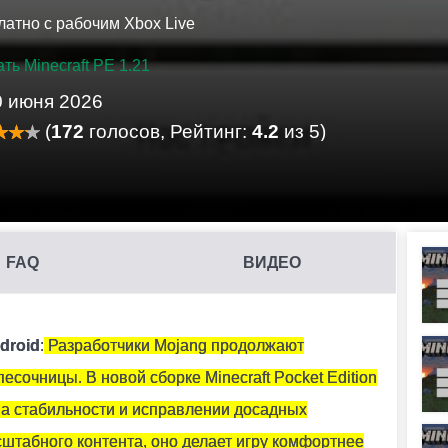
латно с рабочим Xbox Live
ть Minecraft PE 1.21
0 июня 2026
(
172
голосов, Рейтинг:
4.2
из 5)
FAQ
ВИДЕО
бы и тонированного стекла.
droid
:
Разработчики Mojang продолжают
сочницы. В новой сборке Minecraft Pocket Edition
Т?
на стабильности и исправлении досадных
к аметиста.
штабного контента, оно делает игру комфортнее