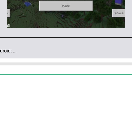
 книгой и пером из старых миров
. В предыдущих
 зависание. Теперь вы можете спокойно
чшение – скины отображаются корректно
.
льше не ломается при подключении к другим
oid: ...
т играть по сети с друзьями.
t PE 26.32.02
ень полезный патч
. Разработчики
исправили
ость игры
.
Производительность стала выше,
екстурами и звуками ушли в прошлое
. Если вы
ались с вылетами, смело обновляйтесь. Свежая