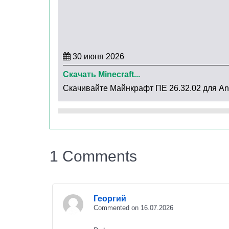
Более того, разработчики
исправили ошибку с
версиях открытие такой книги могло вызвать
редактировать записи из любых сохранений.
30 июня 2026
И наконец,
мультиплеер получил важное улу
Скачать Minecraft...
Синхронизация пользовательских обликов бо
Скачивайте Майнкрафт ПЕ 26.32.02 для Andr
игрокам. Это особенно порадует тех, кто люби
Заключение по Minecraf
1 Comments
Обновление 26.32.02 – это
небольшой, но оч
досадные баги и заметно повысили стабильн
мультиплеер работает чётче, а проблемы с т
Георгий
Commented on 16.07.2026
давно не заходили в свои миры или сталкив