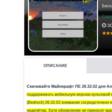
Бесп
Скача
3
ОПИСАНИЕ
ДЛЯ ЧЕГО НЕОБХОДИМЫ КРИСТАЛЛЫ АМЕТИСТА?
Они используются для крафта подзорной тру
Скачивайте Майнкрафт ПЕ 26.32.02 для An
поддерживать мобильную версию культовой пе
КАК СКРАФТИТЬ ПОДЗОРНУЮ ТРУБУ В МАЙНКРАФ
(Bedrock) 26.32.02 внимание сосредоточено 
Вам понадобится 2 медных слитка и 1 осколо
недочётов. Хотя обновление не приносит мас