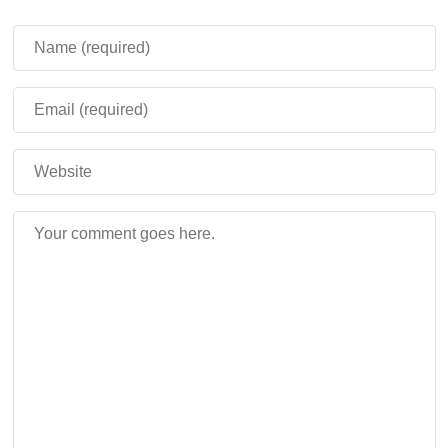
Зловещее Хранилище
Новый
улучшенный блок
в Майнкрафт ПЕ 1.21.0.20 .
Обладает следующими свойствами:
Блок испускает синие огни.
Открыть
можно с помощью
Зловещего ключа
.
Содержит очень ценные награды.
На бета-тестировании выявили следующий
баг — не всегда содержит вещи при
открытии или вовсе не открывается.