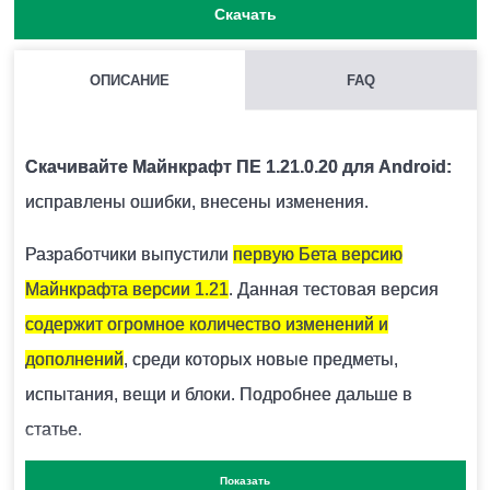
Скачать
ОПИСАНИЕ
FAQ
КАК НАЙТИ ГЛИНЯНЫЕ ЧЕРЕПКИ?
Как правило они находятся под подозрительным
Скачивайте Майнкрафт ПЕ 1.21.0.20 для Android:
песком.
исправлены ошибки, внесены изменения.
Разработчики выпустили
первую Бета версию
ЧЕМ ОТКАПЫВАТЬ ПОДОЗРИТЕЛЬНЫЙ ПЕСОК?
Майнкрафта версии 1.21
. Данная тестовая версия
Для этого есть специальная кисточка.
содержит огромное количество изменений и
дополнений
, среди которых новые предметы,
ОПАСЕН ЛИ СНИФФЕР ДЛЯ ИГРОКА?
испытания, вещи и блоки. Подробнее дальше в
статье.
Нет.
А самую актуальную и интересную информацию про
Показать