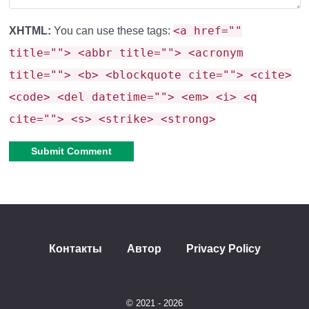
Зловещие испытания
<a href=""
XHTML:
You can use these tags:
title=""> <abbr title=""> <acronym
Содержит
очень
сложные испытания
, например при
title=""> <b> <blockquote cite=""> <cite>
прохождении может заспауниться Рейд. При гибели
<code> <del datetime=""> <em> <i> <q
Капитана рейда вне рейда не накладывается
cite=""> <s> <strike> <strong>
«Дурное знамение». «Дурное знамение получило
новую иконку, а так же звуки.
Знамение испытаний
Alternative:
Один из вариантов Дурного знамение. Содержит
Контакты
Автор
Privacy Policy
следующие свойства:
Появляется
когда игрок находится
в зоне
© 2021 - 2026