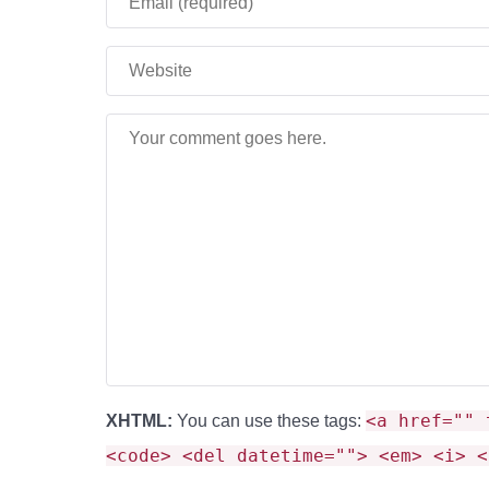
Интересно:
изменить в броне можно будет цве
Каждый рисунок, будет обозначать что-то сво
наполненный уникальной историей.
<a href="" 
XHTML:
You can use these tags:
<code> <del datetime=""> <em> <i> <