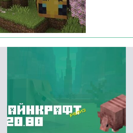
игроки смогут вырастить
прекрасные растения.
Но
торый поможет раздобыть семена этих растений.
мле.
щи факельника.
носительно этого персонажа. Обитает он только
семян не станет. А еще он может размножаться.