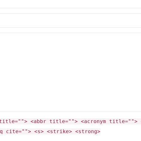
т и узор.
е и тем самым позволит создать образ,
title=""> <abbr title=""> <acronym title=""> 
q cite=""> <s> <strike> <strong>