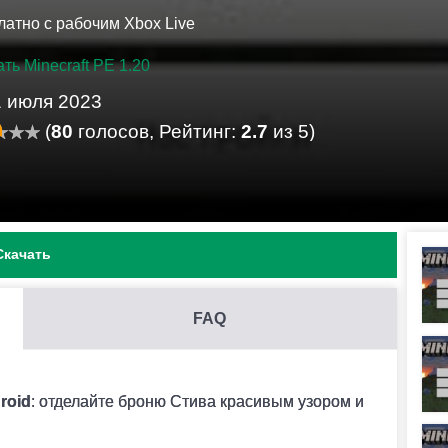
латно с рабочим Xbox Live
ть Minecraft PE 1.20
1 июля 2023
(
80
голосов, Рейтинг:
2.7
из 5)
Скачать
FAQ
ным песком.
roid
: отделайте броню Стива красивым узором и