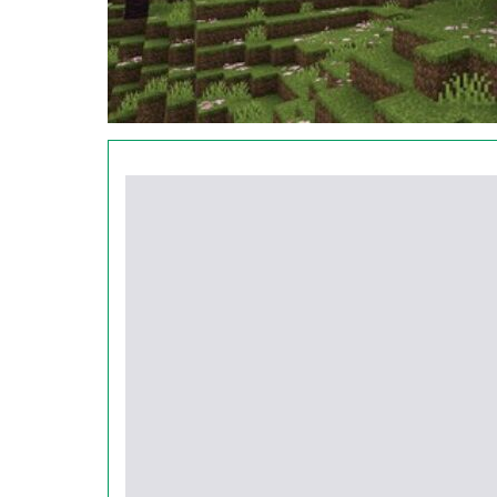
обновлен звук уведомлений.
Персонажи
Теперь в Майнкрафт 1.20.10 Тропы и Сказки 
произойдет это не без помощи сниффера, ко
Он будет вынюхивать и раскапывать их на зе
Факт:
нюхозавра можно приручить при помо
Стоит отметить еще один важный момент от
на суше, и опускаться под воду в поисках 
Розовый сад