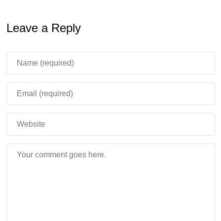
Руководство по Вакцинации против Зомби:
Leave a Reply
Поместите сердце зомби в блендер и соберите
кровь в стеклянный стакан. Убедитесь, что
блендер находится в хорошо освещённом месте,
так как он работает на солнечной энергии.
Разделите кровь на восемь флаконов
Соберите кусты роз, чтобы получить Экстракт роз
Приготовьте экстракт розы из флакона с
этанолом, чтобы получить раствор экстракта розы.
Приготовьте Раствор экстракта розы и Флакон с
Кровью Зомби
С помощью вихревого миксера смешайте
содержимое флакона, чтобы создать полностью