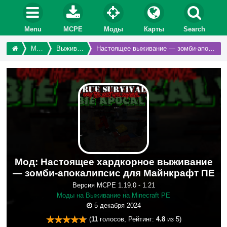
Menu
MCPE
Моды
Карты
Search
Моды
Выживание
Настоящее выживание — зомби-апокалипсис
Мод: Настоящее хардкорное выживание
— зомби-апокалипсис для Майнкрафт ПЕ
Версия MCPE 1.19.0 - 1.21
Моды на Выживание на Minecraft PE
5 декабря 2024
(
11
голосов, Рейтинг:
4.8
из 5)