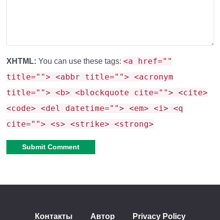
рабочую вакцину от зомби
Создание лекарства от бесплодия
<a href=""
XHTML:
You can use these tags:
Кроме того что мир наводнили кровожадные зомби,
title=""> <abbr title=""> <acronym
для того чтобы его спасти и возродить человечество
title=""> <b> <blockquote cite=""> <cite>
Вам придется создать лекарство от бесплодия.
<code> <del datetime=""> <em> <i> <q
Только с помощью него появиться шанс возродить
cite=""> <s> <strike> <strong>
популяцию человека.
Руководство По лечению Бесплодия:
Alternative:
Приготовьте эти изделия вместе, чтобы создать
несмешанное домашнее средство от бесплодия.
Контакты
Автор
Privacy Policy