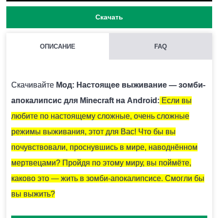
Скачать
ОПИСАНИЕ
FAQ
КАК УСТАНОВИТЬ МОД С РАСШИРЕНИЕМ .MCPACK И
.MCADDON НА MINECRAFT PE?
Скачивайте
Мод: Настоящее выживание — зомби-
Для этого нужно скачать файл мода и запустить его.
апокалипсис для Minecraft на Android:
Если вы
Модификация установится автоматически.
любите по настоящему сложные, очень сложные
режимы выживания, этот для Вас! Что бы вы
МОЖНО ЛИ ЗАПУСТИТЬ ЭТУ МОДИФИКАЦИЮ В
почувствовали, проснувшись в мире, наводнённом
МНОГОПОЛЬЗОВАТЕЛЬСКОЙ ИГРЕ?
мертвецами? Пройдя по этому миру, вы поймёте,
Да, для этого достаточно просто быть владельцем
каково это — жить в зомби-апокалипсисе. Смогли бы
карты и установить на неё эту модификацию.
вы выжить?