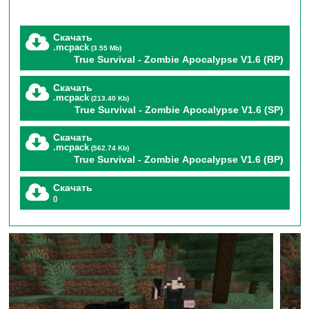
взгляд. Все моды дополнения True Survival — Zombie
Скачать
Apocalypse тщательно доработаны , чтобы они
.mcpack
(3.55 Mb)
True Survival - Zombie Apocalypse V1.6 (RP)
работали так, как нам нужно. Это изменит ваш
подход к игре в Minecraft. Забудьте всё, что, как вам
Скачать
.mcpack
(213.40 Kb)
кажется, вы знаете о Minecraft, и отнеситесь к этому
True Survival - Zombie Apocalypse V1.6 (SP)
дополнению как к совершенно новой игре.
Скачать
.mcpack
(562.74 Kb)
True Survival - Zombie Apocalypse V1.6 (BP)
Характеристики Мода
:
Скачать
()
Настоящее выживание —
зомби-апокалипсис
для
Minecraft PE