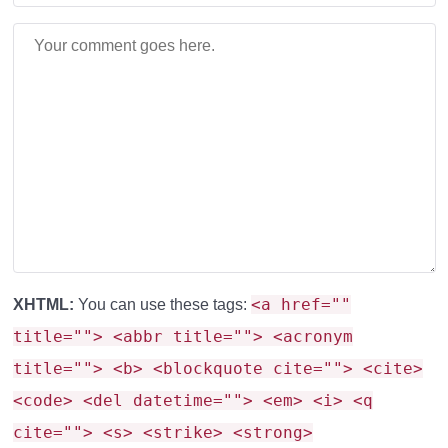
дает
полный контроль
над
атмосферой.
Просто
меняйте небо одним кликом!
Каждая текстура создана кропотливо
.
Основная
цель
–
кардинально улучшить
визуал.
По сути
, вы
видите не плоскую картинку.
Вы ощущаете
глубину,
динамику и мощь настоящего неба.
Детали
проработаны идеально
для максимального
погружения.
<a href=""
XHTML:
You can use these tags:
Почему Hyper Realistic Sky
title=""> <abbr title=""> <acronym
title=""> <b> <blockquote cite=""> <cite>
— Лучший Выбор?
<code> <del datetime=""> <em> <i> <q
cite=""> <s> <strike> <strong>