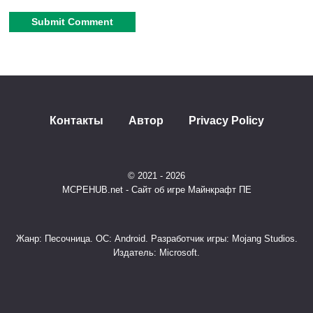
Огромный выбор:
17 уникальных небес на
любой вкус.
Удобные подпакеты:
Легкая смена неба. Нет
Alternative:
лишней нагрузки.
Оптимизация:
Улучшена работа в
Bedrock
Контакты
Автор
Privacy Policy
Edition
.
Эксклюзив:
Редкие облака (асператус,
© 2021 - 2026
MCPEHUB.net - Сайт об игре Майнкрафт ПЕ
мамматис), полярные сияния, торнадо.
Максимальный реализм:
Потрясающая глубина
Жанр: Песочница. ОС: Android. Разработчик игры: Mojang Studios.
и динамика.
Издатель: Microsoft.
Актуальность:
Полная поддержка
Minecraft 1.21
.