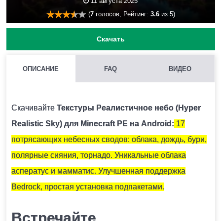
11 августа 2025
(
7
голосов, Рейтинг:
3.6
из 5)
Скачать
ОПИСАНИЕ
FAQ
ВИДЕО
КАК УСТАНОВИТЬ ТЕКСТУРЫ HYPER REALISTIC SKY НА
MINECRAFT PE?
Скачивайте
Текстуры Реалистичное небо (Hyper
Нужно скачать установочный файл и запустить его на
Realistic Sky) для Minecraft PE на Android:
17
устройстве.
потрясающих небесных сводов: облака, дождь, бури,
полярные сияния, торнадо. Уникальные облака
ВОЗМОЖНО ЛИ ИСПОЛЬЗОВАНИЕ НЕСКОЛЬКИХ ТЕКСТУР
асператус и мамматис. Улучшенная поддержка
ОДНОВРЕМЕННО?
Bedrock, простая установка подпакетами.
Крайне не рекомендуется устанавливать несколько
Встречайте
наборов текстур единовременно, так как они могут