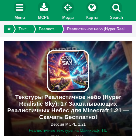
Menu
MCPE
Моды
Карты
Search
Текстуры
Реалистичные
Реалистичное небо (Hyper Realistic Sky)
Текстуры Реалистичное небо (Hyper
Realistic Sky): 17 Захватывающих
Реалистичных Небес для Minecraft 1.21 —
Скачать Бесплатно!
Версия MCPE 1.21
Реалистичные текстуры на Майнкрафт ПЕ