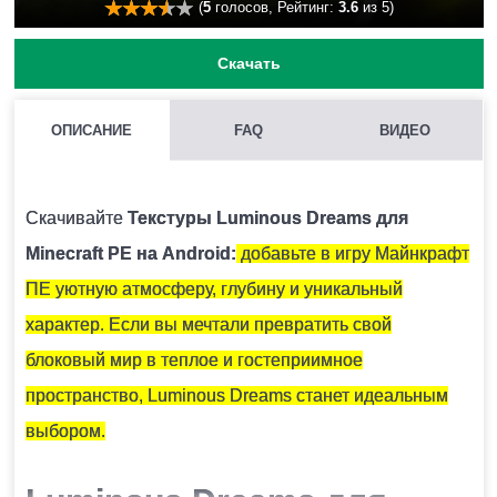
(
5
голосов, Рейтинг:
3.6
из 5)
Скачать
ОПИСАНИЕ
FAQ
ВИДЕО
КАК УСТАНОВИТЬ ТЕКСТУРЫ LUMINOUS DREAMS НА
MINECRAFT PE?
Скачивайте
Текстуры Luminous Dreams для
Нужно скачать установочный файл и запустить его на
Minecraft PE на Android:
добавьте в игру Майнкрафт
устройстве.
ПЕ уютную атмосферу, глубину и уникальный
характер. Если вы мечтали превратить свой
ВОЗМОЖНО ЛИ ИСПОЛЬЗОВАНИЕ НЕСКОЛЬКИХ ТЕКСТУР
блоковый мир в теплое и гостеприимное
ОДНОВРЕМЕННО?
пространство, Luminous Dreams станет идеальным
Крайне не рекомендуется устанавливать несколько
выбором.
наборов текстур единовременно, так как они могут