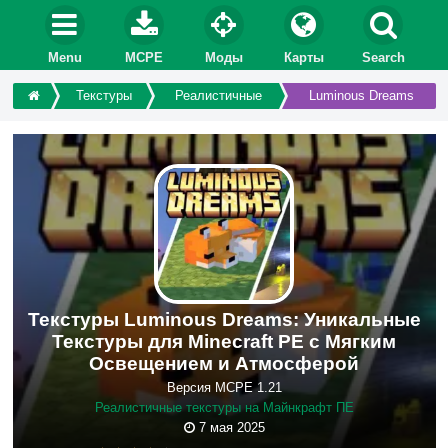
Menu
MCPE
Моды
Карты
Search
Текстуры
Реалистичные
Luminous Dreams
Текстуры Luminous Dreams: Уникальные
Текстуры для Minecraft PE с Мягким
Освещением и Атмосферой
Версия MCPE 1.21
Реалистичные текстуры на Майнкрафт ПЕ
7 мая 2025