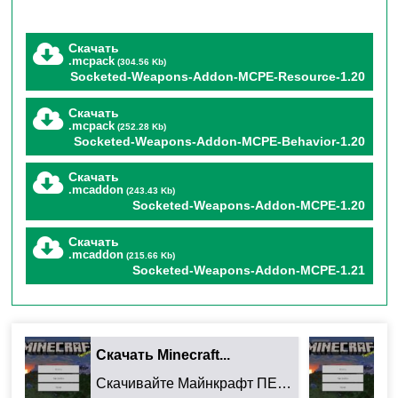
инструментом с особыми свойствами.
Скачать
.mcpack
(304.56 Kb)
Socketed-Weapons-Addon-MCPE-Resource-1.20
🛠️ Что именно добавляет
Скачать
.mcpack
(252.28 Kb)
Socketed-Weapons-Addon-MCPE-Behavior-1.20
мод?
Скачать
.mcaddon
(243.43 Kb)
Socketed-Weapons-Addon-MCPE-1.20
Мод полностью преображает боевую систему игры
Скачать
Майнкрафт ПЕ, перенося её на новый уровень и
.mcaddon
(215.66 Kb)
Socketed-Weapons-Addon-MCPE-1.21
практически стирая грань дозволенного!
Оружие нового поколения
Скачать Minecraft...
Ск
Скачивайте Майнкрафт ПЕ 26.32.02 для Android: ...
16 эксклюзивных мечей