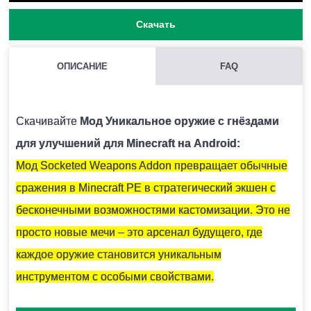
Скачать
ОПИСАНИЕ
FAQ
КАК УСТАНОВИТЬ МОД С РАСШИРЕНИЕМ .MCPACK И
.MCADDON НА MINECRAFT PE?
Скачивайте
Мод Уникальное оружие с гнёздами
Для этого нужно скачать файл мода и запустить его.
для улучшений для Minecraft на Android:
Модификация установится автоматически.
Мод Socketed Weapons Addon превращает обычные
сражения в Minecraft PE в стратегический экшен с
МОЖНО ЛИ ЗАПУСТИТЬ ЭТУ МОДИФИКАЦИЮ В
бесконечными возможностями кастомизации. Это не
МНОГОПОЛЬЗОВАТЕЛЬСКОЙ ИГРЕ?
просто новые мечи – это арсенал будущего, где
Да, для этого достаточно просто быть владельцем
каждое оружие становится уникальным
карты и установить на неё эту модификацию.
инструментом с особыми свойствами.