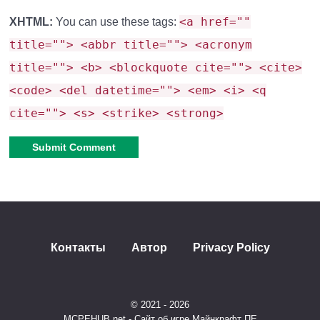
Скрытый эффект
Камень
Базовый бонус
<a href=""
XHTML:
You can use these tags:
(при комбо)
title=""> <abbr title=""> <acronym
Поджигает цель на 3
title=""> <b> <blockquote cite=""> <cite>
Рубин
+65% урона
сек
<code> <del datetime=""> <em> <i> <q
cite=""> <s> <strike> <strong>
Шанс 15%
Сапфир
Скорость III
уклонения от атаки
Создает зону
Alternative:
Регенерация +
Изумруд
исцеления
Щит
союзникам
Контакты
Автор
Privacy Policy
Отражение 20%
Алмаз
Несокрушимость
урона атакующему
© 2021 - 2026
Пример крутой комбинации:
MCPEHUB.net - Сайт об игре Майнкрафт ПЕ