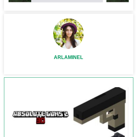
От изогнутых
клинков ассасинов
до
двуручных
гигантов
с анимацией удара – каждый меч имеет
уникальный дизайн и
скрытый потенциал
.
Например:
Меч Хаоса
– излучает частицы тьмы при атаке.
ARLAMINEL
Солнечный клинок
– светится в темноте,
отпугивая враждебных мобов.
38 кинжалов с эффектами зелий
Создавайте комбинации, которые перевернут ваш
стиль боя:
Ядовитый шип
– наносит урон с
эффектом
отравления II
.