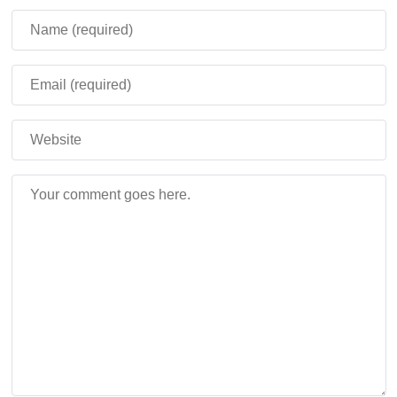
💎 Система улучшений:
алхимия камней и
металлов
Создайте
Стол ювелира
(рецепт: 4 доски + 2 палки +
золотой слиток) и откройте доступ к:
Матрица эффектов драгоценных
камней