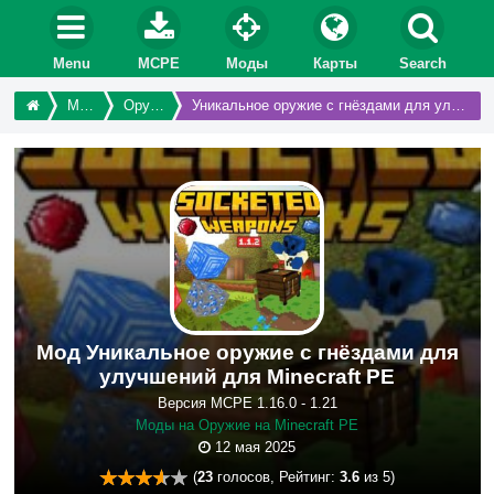
Menu
MCPE
Моды
Карты
Search
Моды
Оружие
Уникальное оружие с гнёздами для улучшений
Мод Уникальное оружие с гнёздами для
улучшений для Minecraft PE
Версия MCPE 1.16.0 - 1.21
Моды на Оружие на Minecraft PE
12 мая 2025
(
23
голосов, Рейтинг:
3.6
из 5)