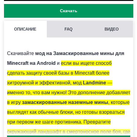
Скачать
ОПИСАНИЕ
FAQ
ВИДЕО
МОЖНО ЛИ ЗАПУСКАТЬ НЕСКОЛЬКО МОДОВ СРАЗУ В
MINECRAFT PE?
Скачивайте
мод на Замаскированные мины для
Нежелательно, поскольку модификации могут
Minecraft на Android
и
если вы ищете способ
конфликтовать между собой и вызывать ошибки.
сделать защиту своей базы в Minecraft более
хитроумной и эффективной, мод
Landmine
—
КАК УСТАНОВИТЬ МОД НА LANDMINE: ЗАМАСКИРОВАННЫЕ
именно то, что вам нужно! Это дополнение добавляет
МИНЫ?
в игру
замаскированные наземные мины
, которые
Для этого нужно скачать файл мода и запустить его.
выглядят как обычные блоки, но готовы взорваться
Модификация установится автоматически.
при первом же шаге противника. Превратите
окружающий ландшафт в смертоносное поле боя, где