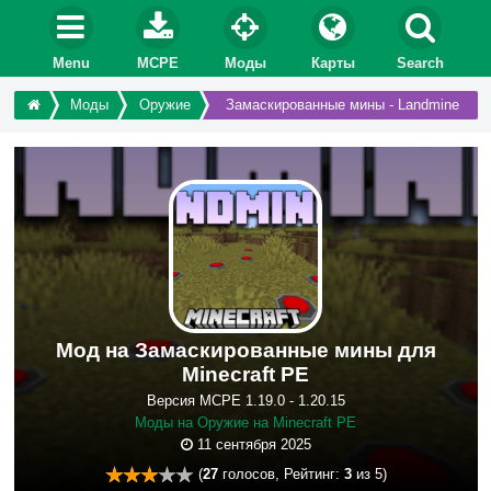
Menu
MCPE
Моды
Карты
Search
Моды
Оружие
Замаскированные мины - Landmine
Мод на Замаскированные мины для
Minecraft PE
Версия MCPE 1.19.0 - 1.20.15
Моды на Оружие на Minecraft PE
11 сентября 2025
(
27
голосов, Рейтинг:
3
из 5)