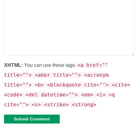
Управление
: Используйте детонатор для
контроля мин или ножницы для их временной
деактивации .
<a href=""
XHTML:
You can use these tags:
title=""> <abbr title=""> <acronym
title=""> <b> <blockquote cite=""> <cite>
<code> <del datetime=""> <em> <i> <q
cite=""> <s> <strike> <strong>
Alternative: