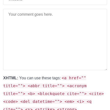
оружия.
Звуковая система
– можно определить
направление выстрела.
💡 Лайфхаки и советы
🔹
Для PvP:
Используйте
полуавтоматический
режим
– он точнее, чем авто.
🔹
Для снайперов:
Делайте
паузу между
<a href=""
XHTML:
You can use these tags:
выстрелами
, чтобы снизить разброс.
title=""> <abbr title=""> <acronym
🔹
Против мобов:
Автоматические
title=""> <b> <blockquote cite=""> <cite>
винтовки
(например, M4A1) эффективнее в ближнем
<code> <del datetime=""> <em> <i> <q
бою.
cite=""> <s> <strike> <strong>