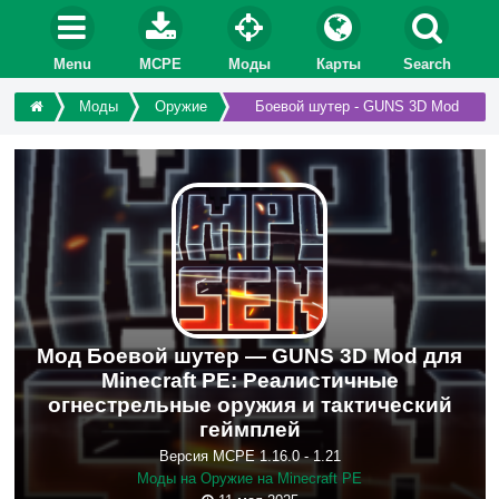
Menu
MCPE
Моды
Карты
Search
Моды
Оружие
Боевой шутер - GUNS 3D Mod
Мод Боевой шутер — GUNS 3D Mod для
Minecraft PE: Реалистичные
огнестрельные оружия и тактический
геймплей
Версия MCPE 1.16.0 - 1.21
Моды на Оружие на Minecraft PE