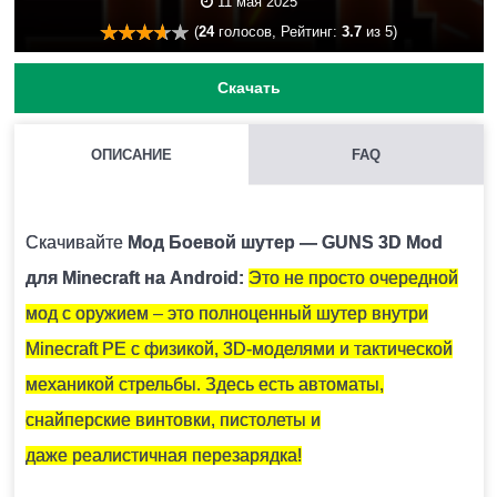
11 мая 2025
(
24
голосов, Рейтинг:
3.7
из 5)
Скачать
ОПИСАНИЕ
FAQ
КАК УСТАНОВИТЬ МОД С РАСШИРЕНИЕМ .MCPACK И
.MCADDON НА MINECRAFT PE?
Скачивайте
Мод Боевой шутер — GUNS 3D Mod
Для этого нужно скачать файл мода и запустить его.
для Minecraft на Android:
Это не просто очередной
Модификация установится автоматически.
мод с оружием – это полноценный шутер внутри
Minecraft PE с физикой, 3D-моделями и тактической
МОЖНО ЛИ ЗАПУСТИТЬ ЭТУ МОДИФИКАЦИЮ В
механикой стрельбы. Здесь есть автоматы,
МНОГОПОЛЬЗОВАТЕЛЬСКОЙ ИГРЕ?
снайперские винтовки, пистолеты и
Да, для этого достаточно просто быть владельцем
даже реалистичная перезарядка!
карты и установить на неё эту модификацию.