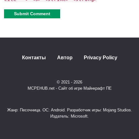
GUNS 3D Mod
– это
не просто оружие в Minecraft, а
целый FPS-режим
с тактической стрельбой,
крафтом и PvP. Если хотите
реалистичных
Alternative:
перестрелок
– этот мод для вас!
Контакты
Автор
Privacy Policy
© 2021 - 2026
MCPEHUB.net - Сайт об игре Майнкрафт ПЕ
Жанр: Песочница. ОС: Android. Разработчик игры: Mojang Studios.
Издатель: Microsoft.