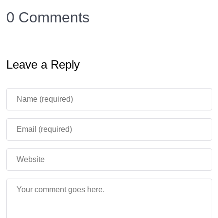
0 Comments
В настройках мира активируйте пакет поведений и
ресурсов.
Создайте оружие в верстаке и начните битву!
Leave a Reply
Скачайте мод Star Wars PvP
и переживите все
легендарные дуэли из саги! Пусть Сила будет с вами
в мире Minecraft