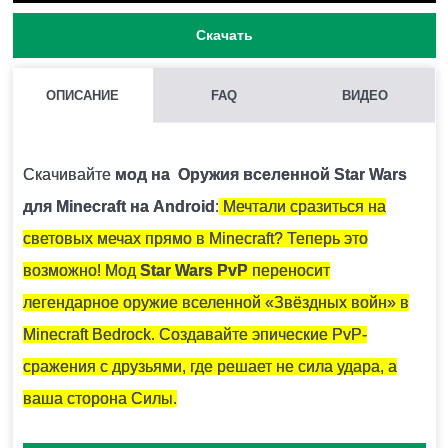
Скачать
ОПИСАНИЕ
FAQ
ВИДЕО
МОЖНО ЛИ ЗАПУСКАТЬ НЕСКОЛЬКО МОДОВ СРАЗУ В
MINECRAFT PE?
Скачивайте
мод на Оружия вселенной Star Wars
Нежелательно, поскольку модификации могут
для Minecraft на Android
:
Мечтали сразиться на
конфликтовать между собой и вызывать ошибки.
световых мечах прямо в Minecraft? Теперь это
возможно! Мод
Star Wars PvP
переносит
КАК УСТАНОВИТЬ МОД НА БАНКОМАТ?
легендарное оружие вселенной «Звёздных войн» в
Для этого нужно скачать файл мода и запустить его.
Minecraft Bedrock. Создавайте эпические PvP-
Модификация установится автоматически.
сражения с друзьями, где решает не сила удара, а
ваша сторона Силы.
МОЖНО ЛИ ЗАПУСТИТЬ ЭТУ МОДИФИКАЦИЮ В