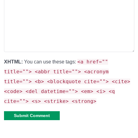
<a href=""
XHTML:
You can use these tags:
title=""> <abbr title=""> <acronym
title=""> <b> <blockquote cite=""> <cite>
<code> <del datetime=""> <em> <i> <q
cite=""> <s> <strike> <strong>
Alternative: