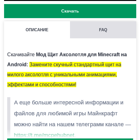
Скачать
ОПИСАНИЕ
FAQ
КАК УСТАНОВИТЬ МОД С РАСШИРЕНИЕМ .MCPACK И
.MCADDON НА MINECRAFT PE?
Скачивайте
Мод Щит Аксолотля для Minecraft на
Для этого нужно скачать файл мода и запустить его.
Android:
Замените скучный стандартный щит на
Модификация установится автоматически.
милого аксолотля с уникальными анимациями,
эффектами и способностями!
МОЖНО ЛИ ЗАПУСТИТЬ ЭТУ МОДИФИКАЦИЮ В
А еще больше интересной информации и
МНОГОПОЛЬЗОВАТЕЛЬСКОЙ ИГРЕ?
файлов для любимой игры Майнкрафт
Да, для этого достаточно просто быть владельцем
можно найти на нашем телеграмм канале —
карты и установить на неё эту модификацию.
https://t.me/mcpehubnet
.