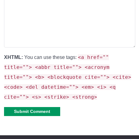
Скачайте файл
Axolotl_Shield.mcpack.
Откройте его через Minecraft PE — мод добавится
автоматически.
В настройках мира включите пакет в
разделе
«Ресурсные паки»
.
<a href=""
XHTML:
You can use these tags:
title=""> <abbr title=""> <acronym
title=""> <b> <blockquote cite=""> <cite>
Ответы на частые вопросы
<code> <del datetime=""> <em> <i> <q
cite=""> <s> <strike> <strong>
Это ESP-контур?
— Нет, это просто визуальный
мод.
Есть ли пасхалки?
— Разработчик отказался от
Alternative:
скрытых функций.