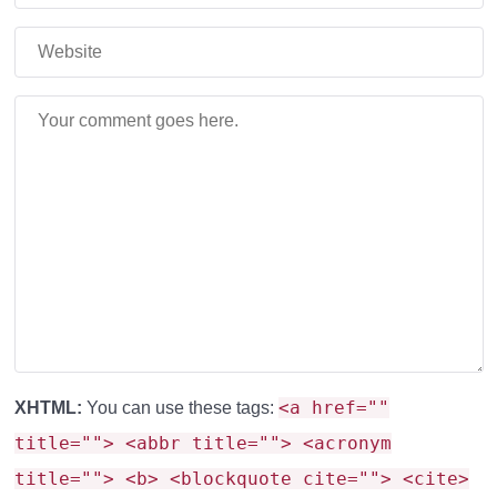
Ностальгия
– 2D-модель игрока в меню,
анимация рук при покачивании.
🛠️ Как это выглядит?
Атака мечом
– корпус наклоняется, рука
отводится назад как в Java.
Лук в 1-м лице
– анимация из версии 1.7 с
«псевдо-эффектом» натяжения.
<a href=""
XHTML:
You can use these tags:
Плащ
– развевается при прыжках и резких
title=""> <abbr title=""> <acronym
поворотах.
title=""> <b> <blockquote cite=""> <cite>