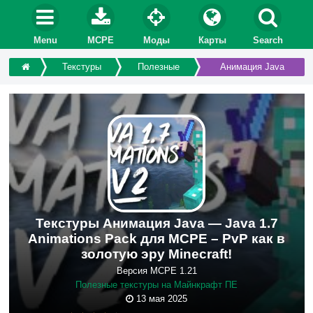
Menu
MCPE
Моды
Карты
Search
Текстуры
Полезные
Анимация Java
Текстуры Анимация Java — Java 1.7
Animations Pack для MCPE – PvP как в
золотую эру Minecraft!
Версия MCPE 1.21
Полезные текстуры на Майнкрафт ПЕ
13 мая 2025