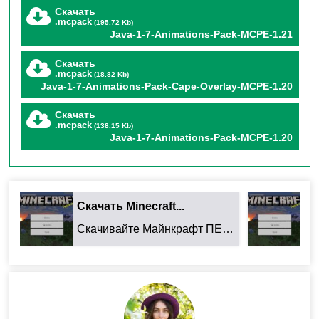
Эффекты, от которых
Скачать
.mcpack
(195.72 Kb)
Java-1-7-Animations-Pack-MCPE-1.21
захватывает дух
Скачать
.mcpack
(18.82 Kb)
Java-1-7-Animations-Pack-Cape-Overlay-MCPE-1.20
Броня краснеет
при получении урона (можно
менять цвет!).
Скачать
.mcpack
(138.15 Kb)
Java-1-7-Animations-Pack-MCPE-1.20
Огонь на теле
– как в Java, без оранжевой
подсветки.
Частицы критического урона
для снежков, яиц
Скачать Minecraft...
Ск
и удочек.
Скачивайте Майнкрафт ПЕ 26.32.02 для Android: ...
Секреты для геймеров
2D-поплавок удочки
– ностальгичная механика.