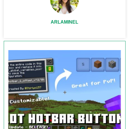
Анимация плаща
– реагирует на скорость и
ARLAMINEL
направление.
Скрытный режим
– визуальное блокирование
мечом в 3-м лице.
⚙️ Кастомизация под себя
В настройках пакета можно:
✅
Выбрать 12 дизайнов плаща
(или загрузить
свой!).
✅ Отключить
виньетку
и всплывающие анимации