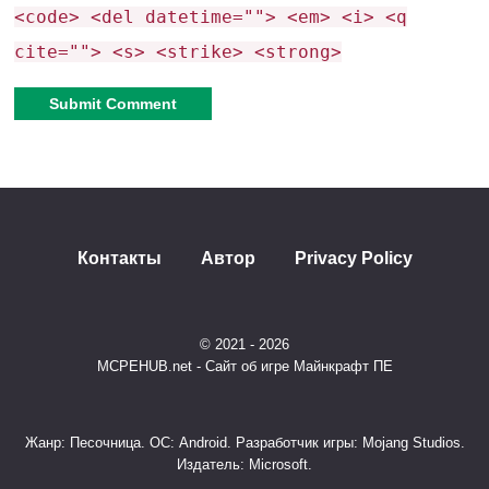
<code> <del datetime=""> <em> <i> <q
cite=""> <s> <strike> <strong>
👉 Для кого этот пакет?
PVP-фанаты
, которые хотят точности как в Java.
Alternative:
Стримеры
– зрители оценят стиль 2013 года.
Ностальгирующие
по эпохе «старой школы»
Контакты
Автор
Privacy Policy
Minecraft.
Скачай пакет и играй в Bedrock, как будто
© 2021 - 2026
это 2013 год!
🕹️✨
MCPEHUB.net - Сайт об игре Майнкрафт ПЕ
Жанр: Песочница. ОС: Android. Разработчик игры: Mojang Studios.
Издатель: Microsoft.