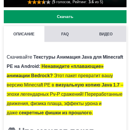
(
5
голосов, Рейтинг:
3.6
из 5)
Скачать
ОПИСАНИЕ
FAQ
ВИДЕО
КАК УСТАНОВИТЬ ТЕКСТУРЫ АНИМАЦИЯ JAVA НА
MINECRAFT PE?
Скачивайте
Текстуры Анимация Java для Minecraft
Нужно скачать установочный файл и запустить его на
PE на Android:
Ненавидите «плавающие»
устройстве.
анимации Bedrock?
Этот пакет превратит вашу
версию Minecraft PE в
визуальную копию Java 1.7
–
ВОЗМОЖНО ЛИ ИСПОЛЬЗОВАНИЕ НЕСКОЛЬКИХ ТЕКСТУР
эпохи легендарных Pv-P сражений! Переработанные
ОДНОВРЕМЕННО?
движения, физика плаща, эффекты урона и
Крайне не рекомендуется устанавливать несколько
даже
секретные фишки из прошлого
.
наборов текстур единовременно, так как они могут