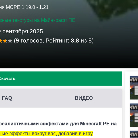
я MCPE 1.19.0 - 1.21
зные текстуры на Майнкрафт ПЕ
9 сентября 2025
(
9
голосов, Рейтинг:
3.8
из 5)
Скачать
FAQ
ВИДЕО
РЕАЛИСТИЧНЫМИ ЭФФЕКТАМИ НА MINECRAFT PE?
ь его на устройстве.
реалистичными эффектами для Minecraft PE на
ные эффекты вокруг вас, добавив в игру