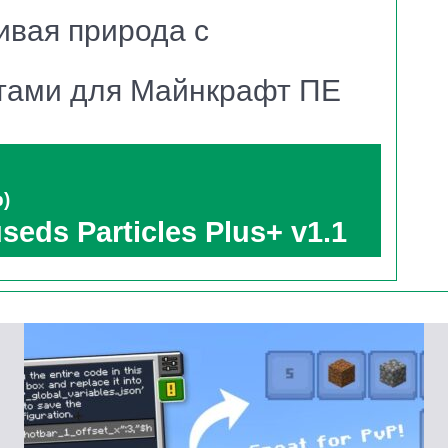
ивая природа с
тся привычная среда, становясь максимально
тами для Майнкрафт ПЕ
b)
seds Particles Plus+ v1.1