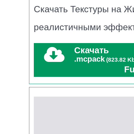
Скачать Текстуры на Ж
каждой мелочи
. Вы увидите, как преображае
приближенной к настоящей природе.
реалистичными эффек
Скачать
.mcpack
(823.82 K
Fu