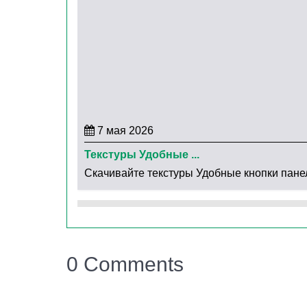
Ключевое преимущество этого pack —
детал
пространства
.
Обычный дождь
превращается
поверхности, создавая красивые всплески и
плавно
кружатся на ветру и опадают на земл
года. Эти элементы наполняют игровой мир 
7 мая 2026
Текстуры Удобные ...
Скачивайте текстуры Удобные кнопки панел
0 Comments