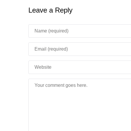
Leave a Reply
Какие эффекты добав
природы?
Новый pack текстур предлагает
несколько ка
работает независимо и вносит свой вклад в 
Улучшенные частицы воды и дождя.
На
образованием луж после ливня.
Падающие листья.
Листья с деревьев оп
динамики лесу.