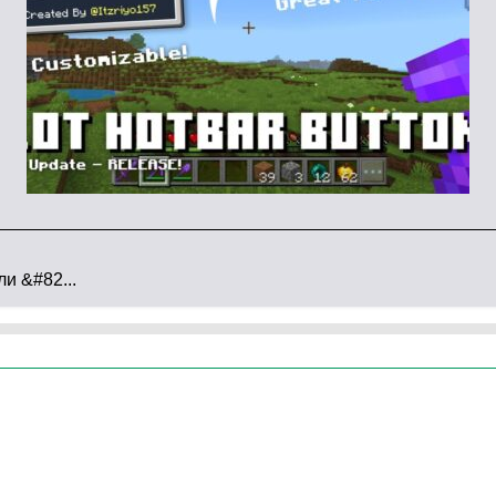
изация погодных явлений и окружающего
 в зрелищное событие:
капли разбиваются о
 постепенно формируя лужи
.
Падающие листья
ю
, создавая осеннее настроение в любое время
удивительной атмосферой.
и &#82...