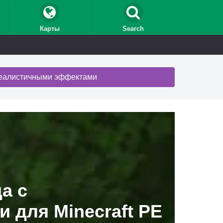
Карты
Search
реалистичными эффектами
а с
 для Minecraft PE