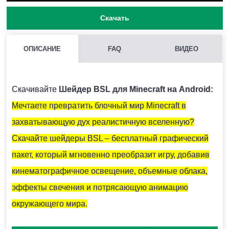
Скачать
ОПИСАНИЕ
FAQ
ВИДЕО
КАК УСТАНОВИТЬ BSL НА MINECRAFT PE?
После того, как вы скачаете файл, запустите его.
Скачивайте
Шейдер BSL для Minecraft на Android:
Шейдер автоматически импортируется в игру и будет
Мечтаете превратить блочный мир Minecraft в
высвечиваться в списках.
захватывающую дух реалистичную вселенную?
Скачайте шейдеры BSL – бесплатный графический
МОЖНО ЛИ ИСПОЛЬЗОВАТЬ НЕСКОЛЬКО ШЕЙДЕРОВ СРАЗУ
пакет, который мгновенно преобразит игру, добавив
В MINECRAFT PE?
кинематографичное освещение, объемные облака,
Нежелательно, поскольку дополнения могут
эффекты свечения и потрясающую анимацию
конфликтовать между собой и вызывать ошибки.
окружающего мира.
Погружение станет невероятно глубоким, а каждое