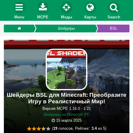
Menu
MCPE
Моды
Карты
Search
Шейдеры
BSL
Шейдеры BSL для Minecraft: Преобразите
Игру в Реалистичный Мир!
Версия MCPE 1.16.0 - 1.21
Шейдеры на Minecraft PE
15 марта 2025
(
19
голосов, Рейтинг:
3.4
из 5)