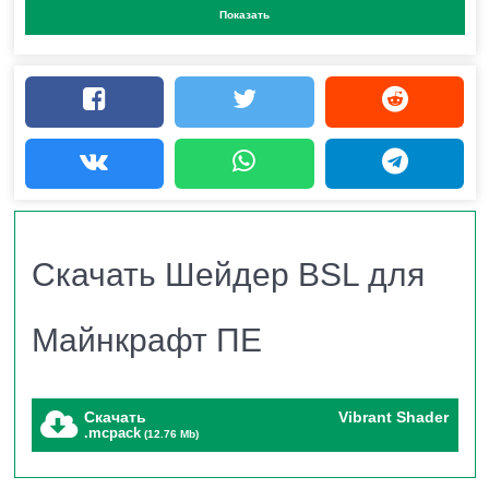
Показать
путешествие – визуальным шедевром, при этом
шейдеры оптимизированы для плавной работы даже
на не самых мощных устройствах.
Почему Шейдеры BSL –
Лучший Выбор для
Скачать Шейдер BSL для
Minecraft?
Майнкрафт ПЕ
Этот пакет стал золотым стандартом среди игроков
благодаря идеальному балансу между красотой,
Скачать
Vibrant Shader
.mcpack
(12.76 Mb)
реализмом и производительностью: