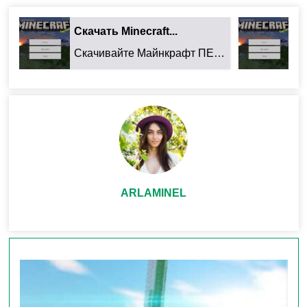
Кинематографическое Освещение и Тени:
Скачать Minecraft...
Ск
Забудьте о плоском свете. BSL
Скачивайте Майнкрафт ПЕ 26.32.02 для Android: ...
создает
динамическое, естественное
освещение
с мягкими, плавно перетекающими
тенями. Солнечные лучи пробиваются сквозь
листву, интерьеры зданий погружаются в
таинственный полумрак, а факелы и лава
отбрасывают живые блики.
ARLAMINEL
Потрясающая Цветокоррекция и Тона:
Мир обретает глубину и настроение.
Улучшенная
цветокоррекция
BSL насыщает пейзажи
реалистичными, сочными, но не кричащими
цветами. Небо на закате, зелень лесов, оттенки