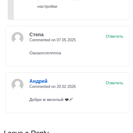
настройки
анимированной природой, не требуя сверхмощного
устройства. Шейдеры BSL доказывают, что красота и
плавность могут идти рука об руку. Установите их за 5
Степа
Ответить
минут и откройте для себя Minecraft заново!
Commented on 07.05.2025
Оаоаоплплпппа
Андрей
Ответить
Commented on 20.02.2026
Добри м веселый ❤️‍🩹