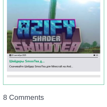
камня – все выглядит гармонично и естественно.
22 сентября 2025
3.3
25 
Шейдеры SmooTea д...
Ше
Скачивайте Шейдер SmooTea для Minecraft на And...
Ска
Вода, Которой Хочется Любоваться:
Зеркальная поверхность водоемов
отражает
небо и окружение, как настоящее
стекло.
Анимация волн
создает иллюзию
8 Comments
течения, а глубина воды визуализируется
реалистично. Рыбалка или плавание