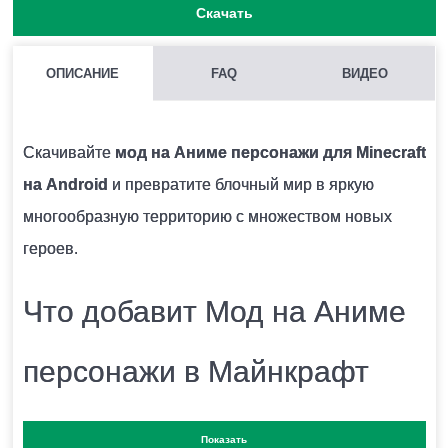
Скачать
ОПИСАНИЕ
FAQ
ВИДЕО
МОЖНО ЛИ ЗАПУСКАТЬ НЕСКОЛЬКО МОДОВ СРАЗУ В
MINECRAFT PE?
Скачивайте
мод на Аниме персонажи для Minecraft
Нежелательно, поскольку модификации могут
на Android
и превратите блочный мир в яркую
конфликтовать между собой и вызывать ошибки.
многообразную территорию с множеством новых
героев.
КАК УСТАНОВИТЬ МОД НА АНИМЕ ПЕРСОНАЖИ?
Что добавит Мод на Аниме
Для этого нужно скачать файл мода и запустить его.
Модификация установится автоматически.
персонажи в Майнкрафт
МОЖНО ЛИ ЗАПУСТИТЬ ЭТУ МОДИФИКАЦИЮ В
ПЕ?
Показать