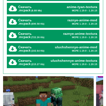
Этот мод на аниме персонажей добавляет в
Скачать
anime-tyan-textura
.mcpack
(8.88 Mb)
MCPE 1.19.0 - 1.20.15
Майнкрафт ПЕ почти
300 новых героев.
Глаза просто
Скачать
raznye-anime-mod
разбегаются от многообразия мобов, которые теперь
.mcpack
(690.58 Kb)
MCPE 1.19.0 - 1.20.15
населяют блочный мир.
Скачать
raznye-anime-textura
.mcpack
(722.26 Kb)
MCPE 1.19.0 - 1.20.15
Те, кто хорошо знаком с японскими сюжетами,
Скачать
uluchshennye-anime-mod
наверняка смогут признать любимых героев. Авторы
.mcpack
(102.64 Kb)
MCPE 1.19.0 - 1.20.15
предусмотрели буквально все.
Скачать
uluchshennye-anime-textura
.mcpack
(215.27 Kb)
MCPE 1.19.0 - 1.20.15
Для любителей самостоятельного создания
персонажей можно будет скрафтить мобов
собственноручно.
Если же игроки хотят
насладиться самим процессом выживания среди
мобов, то добро пожаловать в творческий режим.
Там все герои будут ждать пользователей в