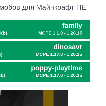
 мобов для Майнкрафт ПЕ
с лёгкостью определить, куда последовал
ся.
family
т ПЕ предлагает создать своего динозавра.
 Kb)
MCPE 1.1.0 - 1.20.15
ических созданий очень много
.
dinosavr
ита! К слову, у каждого моба своя модель
b)
MCPE 1.17.0 - 1.20.15
ироды: хищник или травоядное.
poppy-playtime
Mb)
MCPE 1.17.0 - 1.20.15
 какого-нибудь друга, то умные динозавры придутся
ению, даже самые большие и кровожадные.
т. Даже, если игрок не имеет при себе вкусностей.