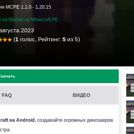
я MCPE 1.1.0 - 1.20.15
 на Мобов на Minecraft PE
августа 2023
(
1
голос, Рейтинг:
5
из 5)
Скачать
FAQ
ВИДЕО
DPKG НА MINECRAFT PE?
her нужной версии и включить в настройках этого
aft на Android
, создавайте огромных динозавров
 активировать необходимый мод в меню.
стра.