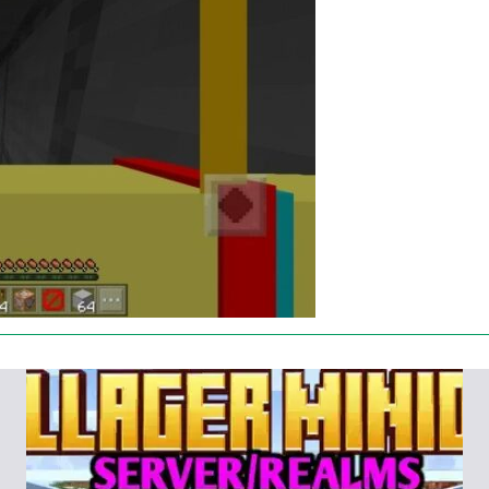
вам выводить свой вид динозавров при помощи
олько не нападают на Стива, но и защищают его от
ем Poppy Playtime. Главным героем произведения
е эта игрушка монстр, который преследует игрока
авил синему чудовищу свой разум
. Благодаря
 кубических просторах.