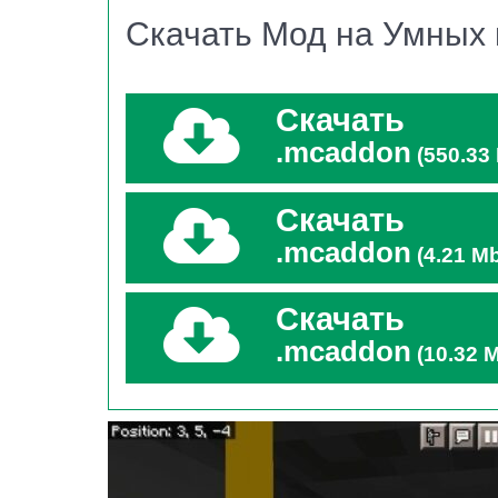
взаперти на игрушечной фабрике.
Скачать Мод на Умных
Этот моб тоже наделён интеллектом и может 
пользователь, даже если тот заранее спрятал
Скачать
Последний мод на умных мобов для Майнкраф
.mcaddon
(550.33
Очень круто, что
в дополнении таких доистор
Скачать
Потому вы без проблем найдёте своего фавор
.mcaddon
(4.21 M
поведения, которая напрямую зависит от пр
Скачать
Динозавры
.mcaddon
(10.32 
Если в Minecraft PE для игры вам не хватает
весьма кстати. Все мобы поддаются прируч
А травоядные НПС без проблем идут на контак