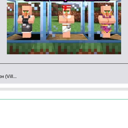
мья. В Minecraft PE все жители стали гораздо
еалистичные и проработанные.
вать союзы, даже жениться, заводить детей.
ить, предоставить необходимые ресурсы, всё как в
(Vill...