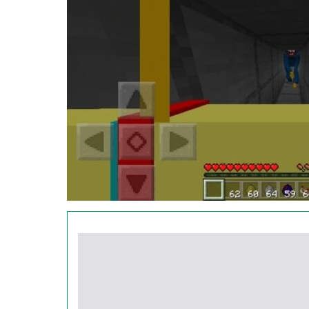
В моде также есть ДНК. Эти клетки помогут 
установленного инкубатора. Умные мобы не т
всех атак.
Poppy Playtime
Не так давно в свет вышла игра под названи
стала плюшевая игрушка.
Однако не всё так просто, ведь на самом дел
даже невзирая на препятствия!
Мод умных мобов для Майнкрафт ПЕ доб
чему умный моб будет преследовать вас и на