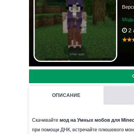
Верси
Моды
2 
ОПИСАНИЕ
КАК УСТАНОВИТЬ МОД С РАСШИРЕНИЕМ .JS И .MO
Для этого потребуется установить BlockLaunc
Скачивайте
мод на Умных мобов для Minecr
лаунчера поддержку скриптов ModPE. Далее
при помощи ДНК, встречайте плюшевого мон