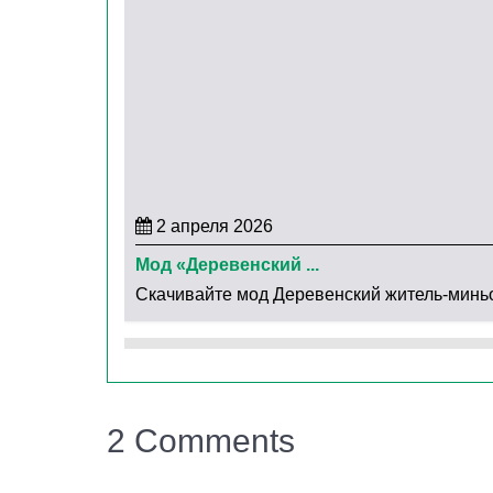
Семья
Последний мод умных мобов в списке – это се
умнее, а их модельки сменились на более р
Кроме того, отныне с мобами можно образовы
2 апреля 2026
Каждый персонаж может помочь Стиву, защит
Мод «Деревенский ...
настоящей семье.
Скачивайте мод Деревенский житель-миньон 
2 Comments