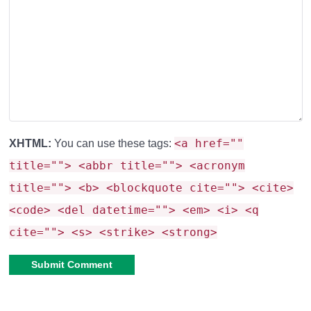
ботом, которого
вы вызвали
(если нет
starbot-admin
тега
).
Трезубец не всегда точный
– лучше целиться
в
большие скопления мобов
.
Бот исчезает через 1000 часов
– не забывайте
перевызывать его.
<a href=""
XHTML:
You can use these tags:
title=""> <abbr title=""> <acronym
Экспериментальные функции
нельзя отключить
title=""> <b> <blockquote cite=""> <cite>
после активации.
<code> <del datetime=""> <em> <i> <q
cite=""> <s> <strike> <strong>
💡 Идеи для
использования
Alternative: