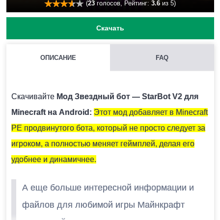
(
23
голосов, Рейтинг:
3.6
из 5)
Скачать
ОПИСАНИЕ
FAQ
КАК УСТАНОВИТЬ МОД С РАСШИРЕНИЕМ .MCPACK И
.MCADDON НА MINECRAFT PE?
Скачивайте
Мод Звездный бот — StarBot V2 для
Для этого нужно скачать файл мода и запустить его.
Minecraft на Android:
Этот мод добавляет в Minecraft
Модификация установится автоматически.
PE продвинутого бота, который не просто следует за
игроком, а полностью меняет геймплей, делая его
МОЖНО ЛИ ЗАПУСТИТЬ ЭТУ МОДИФИКАЦИЮ В
удобнее и динамичнее.
МНОГОПОЛЬЗОВАТЕЛЬСКОЙ ИГРЕ?
А еще больше интересной информации и
Да, для этого достаточно просто быть владельцем
файлов для любимой игры Майнкрафт
карты и установить на неё эту модификацию.