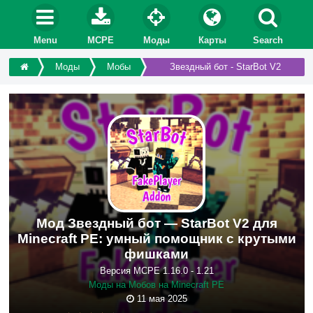
Menu
MCPE
Моды
Карты
Search
Моды
Мобы
Звездный бот - StarBot V2
Мод Звездный бот — StarBot V2 для
Minecraft PE: умный помощник с крутыми
фишками
Версия MCPE 1.16.0 - 1.21
Моды на Мобов на Minecraft PE
11 мая 2025