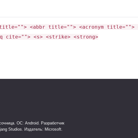
title=""> <abbr title=""> <acronym title=""> 
q cite=""> <s> <strike> <strong>
очница. ОС: Android. Разработчик
jang Studios. Издатель: Microsoft.