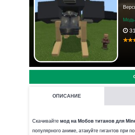
Верси
Моды
3
ОПИСАНИЕ
КАК УСТАНОВИТЬ МОД С РАСШИРЕНИЕМ .JS И .MO
Для этого потребуется установить BlockLaunc
Скачивайте
мод на Мобов титанов для Mine
лаунчера поддержку скриптов ModPE. Далее
популярного аниме, атакуйте гигантов при 