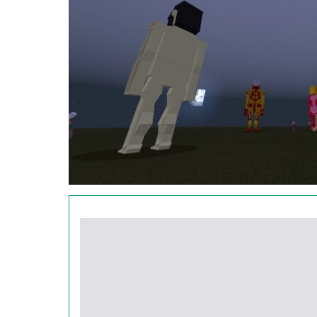
приспособление, которое позволяет Стиву ма
Встреча с разумными титанами уже сулит ма
большие, но ещё могут уклоняться от атак, 
В первоисточнике есть девять разумных тит
Список таков: колоссальный, атакующий, пра
грузоперевозчик, женская особь и молот вой
Сильные мобы
У каждого титана в Minecraft PE есть свои о
свойства можно по внешнему виду.
Например, бронированный гигант в Песочни