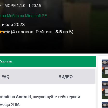
я MCPE 1.1.0 - 1.20.15
 на Мобов на Minecraft PE
1 июля 2023
(
4
голосов, Рейтинг:
3.5
из 5)
Скачать
FAQ
ВИДЕО
DPKG НА MINECRAFT PE?
her нужной версии и включить в настройках этого
craft на Android
, почувствуйте себя героем
 активировать необходимый мод в меню.
помощи УПМ.