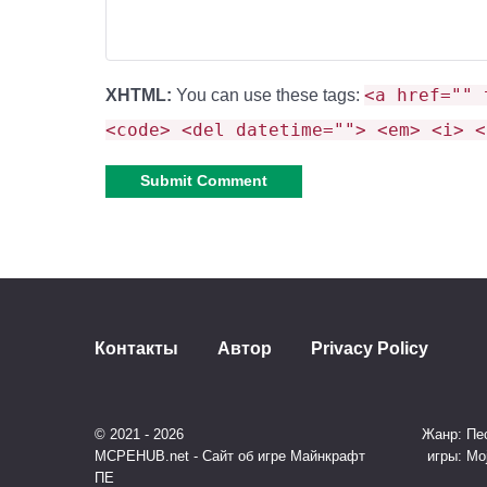
<a href="" 
XHTML:
You can use these tags:
<code> <del datetime=""> <em> <i> <
Alternative:
Контакты
Автор
Privacy Policy
© 2021 - 2026
Жанр: Пес
MCPEHUB.net - Сайт об игре Майнкрафт
игры: Mo
ПЕ