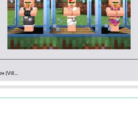
лён сверхмощной экипировкой
, которая по своей
онаж имеет крепкую челюсть и острые клыки,
впадать в анабиоз и покрывать свои части тела
(Vill...