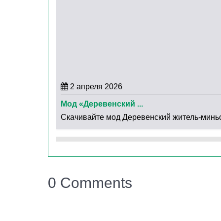
ловкостью. Да и к тому же,
моб титан укреп
прочности равна незериту.
У других мобов такие навыки: зубастый перс
выпускает горячий пар, женская особь может 
кристаллами.
2 апреля 2026
Мод «Деревенский ...
Скачивайте мод Деревенский житель-миньон 
0 Comments