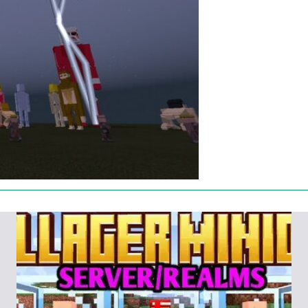
неврировать в воздухе.
ссу проблем. Персонажи не только сильные и
прикрывая свои слабые места.
анов
, которые теперь появились и в Майнкрафт ПЕ.
родитель, зубастый, звероподобный,
ны, бронированный.
собенности. Распознать все их отличительные
це обладает недюжинной силой, размерами,