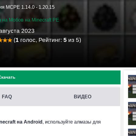
я MCPE 1.14.0 - 1.20.15
 на Мобов на Minecraft PE
августа 2023
(
1
голос, Рейтинг:
5
из 5)
Скачать
FAQ
ВИДЕО
DPKG НА MINECRAFT PE?
her нужной версии и включить в настройках этого
ecraft на Android
, используйте алмазы для
 активировать необходимый мод в меню.