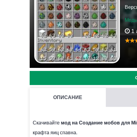
Верси
Моды
1 
ОПИСАНИЕ
КАК УСТАНОВИТЬ МОД С РАСШИРЕНИЕМ .JS И .MO
Для этого потребуется установить BlockLaunc
Скачивайте
мод на Создание мобов для Min
лаунчера поддержку скриптов ModPE. Далее
крафта яиц спавна.