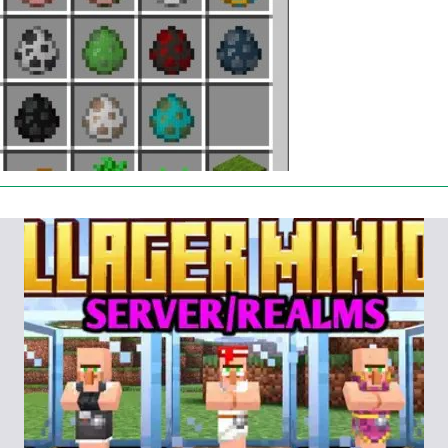
ый. Благодаря моду, рецепт блока тоже появился
ых решёток. Необходимо сделать так, чтобы
щё один куб, который может бесконечно
t PE не будут появляться при дневном свете.
те создавать собственный спавнер. Перенести блок