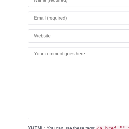
<a href="" 
XHTML:
You can use these tags: