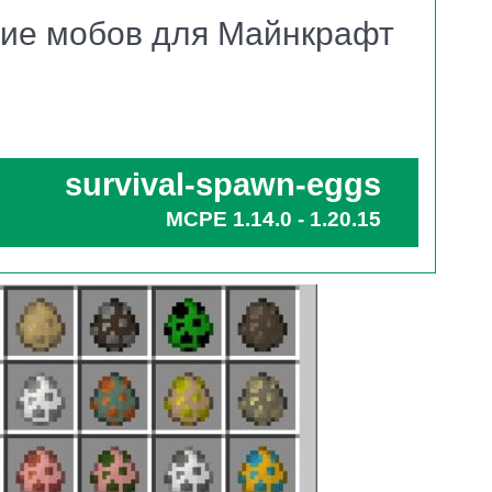
ние мобов для Майнкрафт
персонажами в Майнкрафт ПЕ. Даже на новых
, есть горные козы, спруты.
добится самое обычное яйцо, которое можно
survival-spawn-eggs
 атрибуты желаемого персонажа, чаще всего это
MCPE 1.14.0 - 1.20.15
добится и тухлое мясо, возможно кости и т.д.
я
.
аго, что в Minecraft PE там появились уникальные
знь прямо в Песочнице!
вательском инвентаре появится яйцо с желанным