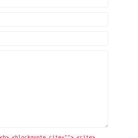
<b> <blockquote cite=""> <cite>