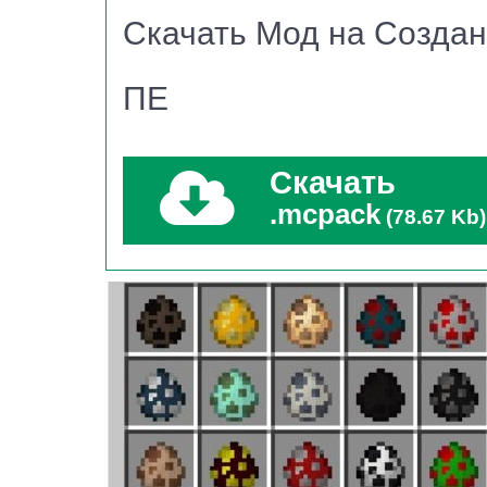
Скачать Мод на Созда
Мод на создание мобов работает со всеми 
ПЕ
версиях уже доступны герои из тёмных пещер
Дабы создать яйцо призыва для начала пона
Скачать
получить от курицы. Далее добудьте главные
.mcpack
(78.67 Kb)
обычный лут, а алмазы.
То есть, если вам нужен спавн зомби, то пона
Система атрибутов у всех героев одинакова
Полученные ресурсы поместите в верстак. Бл
рецепты крафта, позволяющие воссоздать жи
После нескольких секунд ожидания в пользо
персонажем.