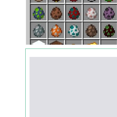
Спавнер
Крафт спавнера в Майнкрафт ПЕ более сложн
в верстаке.
Пользователю понадобится несколько железн
решётки были вокруг яйца спавна.
Тогда рецепт получится и в мире появится е
воспроизводить мобов.
Однако учтите, что некоторые НПС в Minecraf
Обратите на этот факт внимание, когда реши
уже не получится.