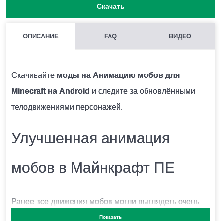
Скачать
ОПИСАНИЕ
FAQ
ВИДЕО
КАК УСТАНОВИТЬ МОД С РАСШИРЕНИЕМ .JS И .MODPKG НА
MINECRAFT PE?
Скачивайте
моды на Анимацию мобов для
Для этого потребуется установить BlockLauncher
Minecraft на Android
и следите за обновлёнными
нужной версии и включить в настройках этого
телодвижениями персонажей.
лаунчера поддержку скриптов ModPE. Далее
активировать необходимый мод в меню.
Улучшенная анимация
мобов в Майнкрафт ПЕ
КАК УСТАНОВИТЬ МОД С РАСШИРЕНИЕМ .MCPACK И
.MCADDON НА MINECRAFT PE?
Для этого нужно скачать файл мода и запустить его.
Ранее все движения мобов могли выглядеть очень
Модификация установится автоматически.
искусственно и нелепо, что не создаёт никакой
Показать