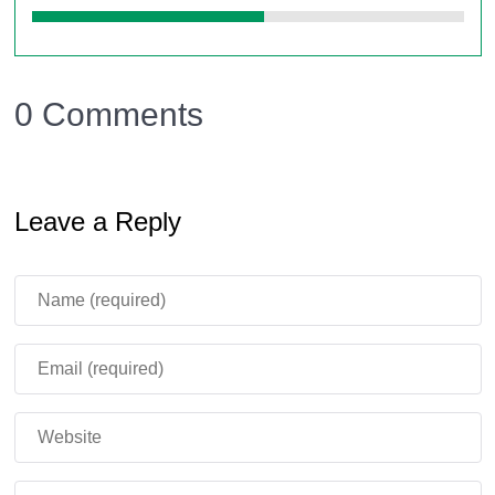
анимацию. Вот неполный список:
утопленник – плавно передвигает руками в воде,
0 Comments
есть атака и анимация смерти;
кадавр – движение кистей при ходьбе;
крипер – добавили новую модель, текстуры стали
Leave a Reply
чётче, анимация идентична обычным зомби;
зимогор – появилось ожидание и удерживание
лука.