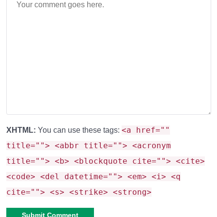
<a href=""
XHTML:
You can use these tags:
title=""> <abbr title=""> <acronym
title=""> <b> <blockquote cite=""> <cite>
<code> <del datetime=""> <em> <i> <q
cite=""> <s> <strike> <strong>