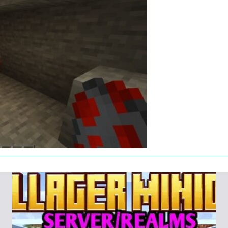
тное обрадуется и станет всюду следовать за
емелье в одиночку. Ведь в окрестностях пещер
ными жителями.
о неузнаваемости. Отныне персонажи будут
 их главная задача в Майнкрафт ПЕ – это вредить и
 в океане. Некоторые из героев тоже агрессивны,