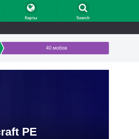
Карты
Search
40 мобов
raft PE