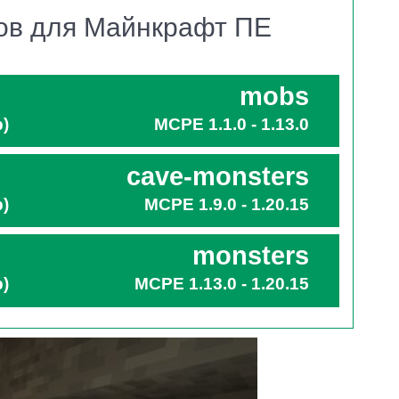
бов для Майнкрафт ПЕ
 из модов всего лишь расширяет перечень мобов,
mobs
b)
MCPE 1.1.0 - 1.13.0
 жаб, улучшенных лисиц, даже крыс.
cave-monsters
b)
MCPE 1.9.0 - 1.20.15
яет в Minecraft PE 40 милых созданий. Болотный
monsters
 его окрестностям прыгают зелёные лягушки и
b)
MCPE 1.13.0 - 1.20.15
редить Стиву
. Более того, персонажи поддаются