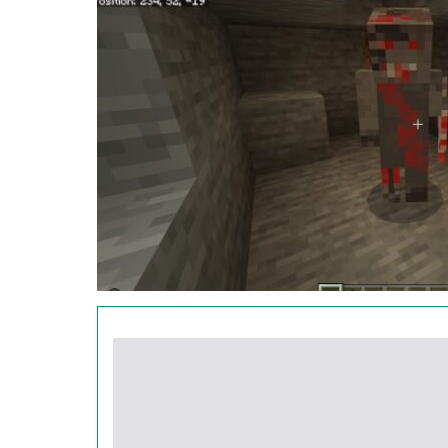
Просто покормите крысу кусочком мяса. Живо
игроком, в ожидании заветного лакомства.
Пещерные монстры
Небольшой совет: лучше не исследовать подз
завелись монстры, которые ранее были мир
Однако мод на 40 мобов изменил всех НПС д
преследовать Стива, куда бы тот не пошёл. А
уничтожать.
Морские чудовища
Эти чудовища, в свою очередь, обитают лишь