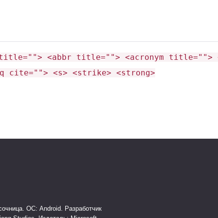
title=""> <abbr title=""> <acronym title=""> 
q cite=""> <s> <strike> <strong>
очница. ОС: Android. Разработчик