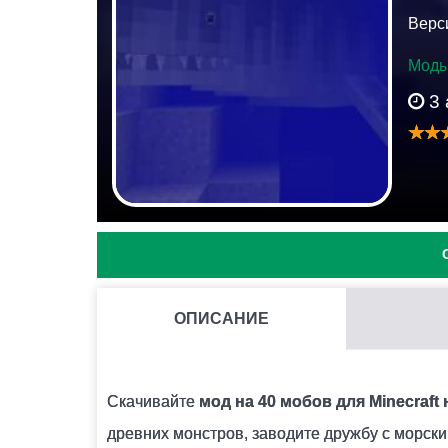
Верси
Моды
3 
ОПИСАНИЕ
КАК УСТАНОВИТЬ МОД С РАСШИРЕНИЕМ .JS И .MO
Для этого потребуется установить BlockLaunc
Скачивайте
мод на 40 мобов для Minecraft 
лаунчера поддержку скриптов ModPE. Далее
древних монстров, заводите дружбу с морск