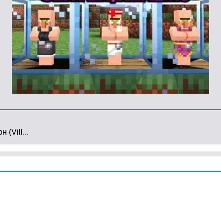
.
р более пяти морских гигантов. Так что вам
ндами из доисторической эпохи!
(Vill...