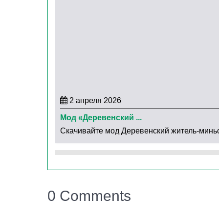
однако не настолько, как их предшественники
В Minecraft PE мод на 40 мобов добавил в ми
предстоит познакомиться с настоящими леге
2 апреля 2026
Мод «Деревенский ...
Скачивайте мод Деревенский житель-миньон 
0 Comments