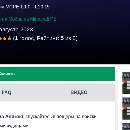
я MCPE 1.1.0 - 1.20.15
 на Мобов на Minecraft PE
августа 2023
(
1
голос, Рейтинг:
5
из 5)
Скачать
FAQ
ВИДЕО
DPKG НА MINECRAFT PE?
her нужной версии и включить в настройках этого
на Android
, спускайтесь в пещеры на поиски
 активировать необходимый мод в меню.
ими чудищами.