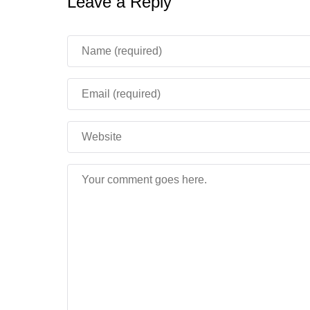
Leave a Reply
Эта карта – идеальный вариант для тех, кто 
можете поиграть с друзьями или повыживать 
будете выживать в мире, который самостояте