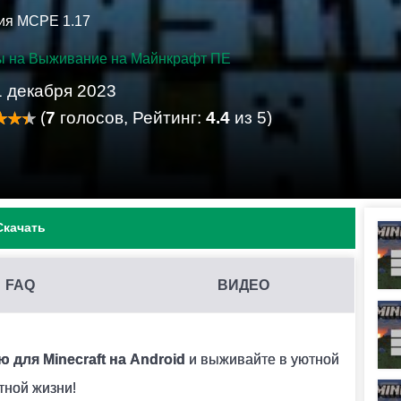
ия MCPE 1.17
ы на Выживание на Майнкрафт ПЕ
1 декабря 2023
(
7
голосов, Рейтинг:
4.4
из 5)
Скачать
FAQ
ВИДЕО
А MINECRAFT PE?
его. Карта автоматически импортируется в игру и
для Minecraft на Android
и выживайте в уютной
тной жизни!