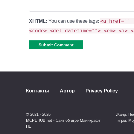
<a href="" 
XHTML:
You can use these tags:
<code> <del datetime=""> <em> <i> <
Alternative:
Контакты
Автор
Privacy Policy
© 2021 - 2026
Жанр: Пес
MCPEHUB.net - Сайт об игре Майнкрафт
игры: Mo
ПЕ