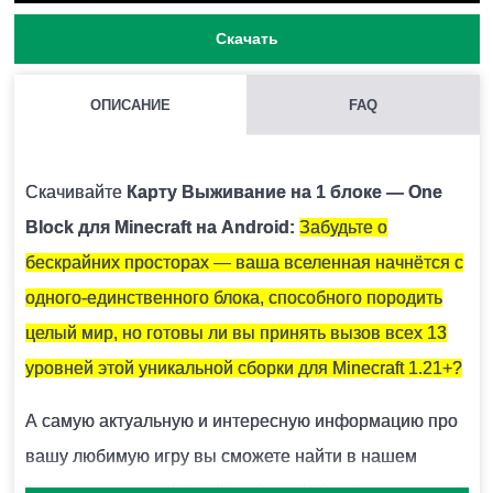
Скачать
ОПИСАНИЕ
FAQ
В КАРТАХ НА 1 БЛОК МОЖНО ПУТЕШЕСТВОВАТЬ ТОЛЬКО В
ВЕРХНЕМ МИРЕ МАЙНКРАФТ ПЕ?
Скачивайте
Карту Выживание на 1 блоке — One
Нет, острова есть в Нижнем мире и в Крае.
Block для Minecraft на Android:
Забудьте о
бескрайних просторах — ваша вселенная начнётся с
ПРИСУТСТВУЮТ ЛИ МОБЫ В КАРТАХ НА 1 БЛОК?
одного-единственного блока, способного породить
Да, вы можете встретить разнообразных существ из
целый мир, но готовы ли вы принять вызов всех 13
Minecraft PE.
уровней этой уникальной сборки для Minecraft 1.21+?
А самую актуальную и интересную информацию про
ЧТО БУДЕТ ЕСЛИ УПАСТЬ НА КАРТЕ НА ОДИН БЛОК В
вашу любимую игру вы сможете найти в нашем
МАЙНКРАФТ ПЕ?
телеграм-канале:
https://t.me/mcpehubnet