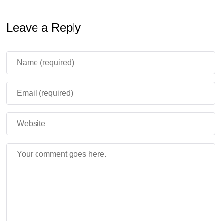
эксклюзивные элементы, полученные из
дропа
Скакунов хаоса
, что делает лут еще
Leave a Reply
разнообразнее и ценнее.
Продуманная система прогрессии:
13 уровней
с наградами. Специальные сундуки и бочки
помогают в развитии, но не отнимают у геймплея
его остроты.
Исправление ошибок:
Стабильная и
отполированная сборка. Автор учел опыт
предыдущих версий, чтобы обеспечить плавный
игровой процесс без критических багов.
Авторский контент:
Множество уникальных
модификаций и настроек, созданных за полгода