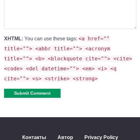
кропотливой работы.
Советы по выживанию на
<a href=""
XHTML:
You can use these tags:
One Block с первых минут
title=""> <abbr title=""> <acronym
title=""> <b> <blockquote cite=""> <cite>
<code> <del datetime=""> <em> <i> <q
Планируйте пространство:
Первые предметы
cite=""> <s> <strike> <strong>
— ваша основа. Сразу определите зоны для
ферм, хранения и крафта.
Берегите инструменты:
Первая кирка и меч —
Alternative:
на вес золота. Не изнашивайте их без
необходимости.
Контакты
Автор
Privacy Policy