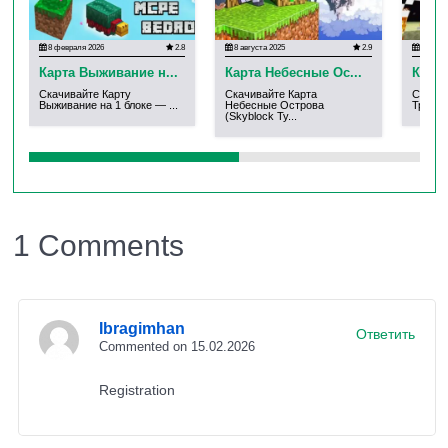
Ключевые особенности и
8 февраля 2026
2.8
8 августа 2025
2.9
31 июля
Карта Выживание н...
Карта Небесные Ос...
Карта
нововведения в версии
Скачивайте Карту
Скачивайте Карта
Скачив
Выживание на 1 блоке — ...
Небесные Острова
Тренир
(Skyblock Ty...
1.21+
Автор не просто адаптировал карту под новую
1 Comments
версию, а значительно ее улучшил и дополнил:
Полная интеграция с Minecraft 1.21+:
Карта
Ibragimhan
Ответить
использует все возможности последнего
Commented on 15.02.2026
обновления.
Registration
Новые предметы и дроп:
Добавлены