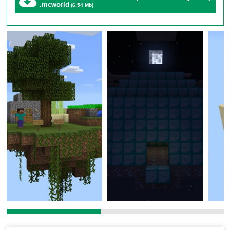
.mcworld
(6.54 Mb)
Ваша задача — разрушать его, чтобы получать
случайные ресурсы
, расширять свой остров и
проходить 13 уровней сложности. Эта
детализированная сборка, над которой автор
трудился
6 месяцев
, — идеальный способ испытать
свои навыки в обновленной версии игры.
Что такое карта One Block?
Суть уникального геймплея
Классическая концепция «Один блок»
получила
новое дыхание в версии для
Minecraft 1.21+
. Вместо
бесконечного мира вас ждет изолированный старт.