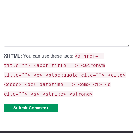
Исправление 31 ошибки в
Minecraft 26.40.26
Сборка
включает 31 исправление. Они охватывают
<a href=""
XHTML:
You can use these tags:
интерфейс, геймплей, мультиплеер и звук.
title=""> <abbr title=""> <acronym
title=""> <b> <blockquote cite=""> <cite>
Улучшения интерфейса и графики
<code> <del datetime=""> <em> <i> <q
cite=""> <s> <strike> <strong>
Например, в
Книге рецептов теперь правильно
отображаются подсказки
. Раньше они накладывались
друг на друга. Уменьшили количество частиц дыма от
Alternative:
ТНТ. Это повышает производительность. Исчезла