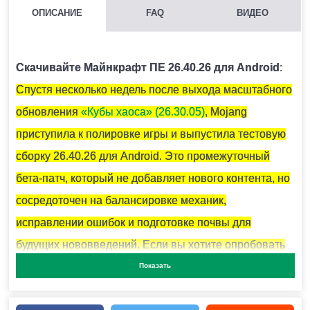
ОПИСАНИЕ
FAQ
ВИДЕО
ДЛЯ ЧЕГО НЕОБХОДИМЫ КРИСТАЛЛЫ АМЕТИСТА?
Они используются для крафта подзорной трубы и
Скачивайте Майнкрафт ПЕ 26.40.26 для Android
:
тонированного стекла.
Спустя несколько недель после выхода масштабного
обновления
«Кубы хаоса» (26.30.05)
, Mojang
КАК СКРАФТИТЬ ПОДЗОРНУЮ ТРУБУ В МАЙНКРАФТ?
приступила к полировке игры и выпустила тестовую
Вам понадобится 2 медных слитка и 1 осколок
сборку 26.40.26 для Android. Это промежуточный
аметиста.
бета-патч, который не добавляет нового контента, но
сосредоточен на балансировке механик,
исправлении ошибок и подготовке почвы для
КАК ПОКРАСИТЬ СВЕЧИ В MINECRAFT PE?
будущих нововведений. Если вы хотите опробовать
Для этого необходимо использовать 1 из 16
новейшие правки раньше всех — эта версия для
Показать
красителей.
вас.
.