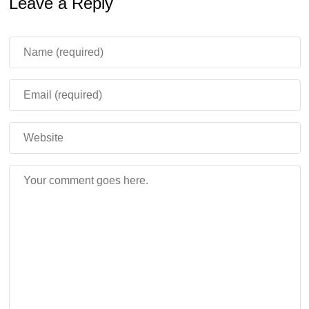
Leave a Reply
не может ездить на транспорте, но зато появляется
даже на
Мирной сложности
. Наконец, создатели
обновили модель и текстуры маленькой версии моба,
а также добавили звуки использования ведра на этом
существе.
Сильнодействующая сера:
газ и извержения в Minecraft
PE 26.30.28
Новая механика связана с ядовитым газом
. Газ
поднимается сквозь неполные блоки.
При