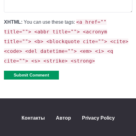
извержении сера может отбрасывать существ
, и
разработчики
исправили дрожание во время этого
<a href=""
XHTML:
You can use these tags:
эффекта
. Отбрасывание не действует на игроков в
title=""> <abbr title=""> <acronym
творческом режиме.
Время начала извержения
title=""> <b> <blockquote cite=""> <cite>
теперь привязано к местоположению блока и не
<code> <del datetime=""> <em> <i> <q
меняется после каждого цикла
. Если вы поставите
cite=""> <s> <strike> <strong>
лаву под блок, извержение станет бесконечным.
Следовательно,
вы не сможете получить точеную
серу и киноварь через обработку серных кирпичей и
полированной киновари.
Alternative:
Шесть важных изменений
Контакты
Автор
Privacy Policy
геймплея в Minecraft PE