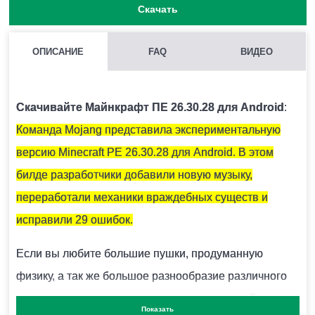
Скачать
ОПИСАНИЕ
FAQ
ВИДЕО
ДЛЯ ЧЕГО НЕОБХОДИМЫ КРИСТАЛЛЫ АМЕТИСТА?
Они используются для крафта подзорной трубы и
Скачивайте Майнкрафт ПЕ 26.30.28 для Android
:
тонированного стекла.
Команда Mojang представила экспериментальную
версию Minecraft PE 26.30.28 для Android. В этом
КАК СКРАФТИТЬ ПОДЗОРНУЮ ТРУБУ В МАЙНКРАФТ?
билде разработчики добавили новую музыку,
Вам понадобится 2 медных слитка и 1 осколок
переработали механики враждебных существ и
аметиста.
исправили 29 ошибок.
Если вы любите большие пушки, продуманную
КАК ПОКРАСИТЬ СВЕЧИ В MINECRAFT PE?
физику, а так же большое разнообразие различного
огнестрельного оружия, скорее устанавливайте мод
Для этого необходимо использовать 1 из 16
Показать