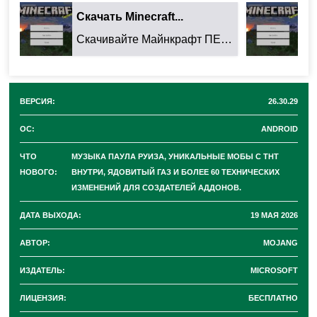
разбор новинок, изменений и исправлений.
Скачать Minecraft...
Ск
Скачивайте Майнкрафт ПЕ 26.32.02 для Android: ...
Музыкальное обновление
от Паула Руиза в Minecraft
ВЕРСИЯ:
26.30.29
PE 26.30.28
ОС:
ANDROID
ЧТО
МУЗЫКА ПАУЛА РУИЗА, УНИКАЛЬНЫЕ МОБЫ С ТНТ
НОВОГО:
ВНУТРИ, ЯДОВИТЫЙ ГАЗ И БОЛЕЕ 60 ТЕХНИЧЕСКИХ
Разработчики
добавили в игру новые композиции,
ИЗМЕНЕНИЙ ДЛЯ СОЗДАТЕЛЕЙ АДДОНОВ.
которые написал Паул Руиз
. Чтобы найти их в мире,
ДАТА ВЫХОДА:
19 МАЯ 2026
вам придется потрудиться. Например,
АВТОР:
MOJANG
пластинка
«Bounce»
теперь генерируется в
ИЗДАТЕЛЬ:
MICROSOFT
вагонетках с сундуком внутри заброшенных шахт
Серных пещер
. Кроме того, создатели
добавили
ЛИЦЕНЗИЯ:
БЕСПЛАТНО