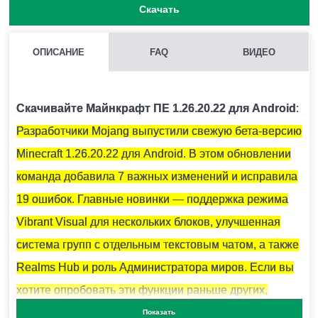
Скачать
ОПИСАНИЕ
FAQ
ВИДЕО
ДЛЯ ЧЕГО НЕОБХОДИМЫ КРИСТАЛЛЫ АМЕТИСТА?
Они используются для крафта подзорной трубы и
Скачивайте Майнкрафт ПЕ 1.26.20.22 для Android
:
тонированного стекла.
Разработчики Mojang выпустили свежую бета-версию
Minecraft 1.26.20.22 для Android. В этом обновлении
КАК СКРАФТИТЬ ПОДЗОРНУЮ ТРУБУ В МАЙНКРАФТ?
команда добавила 7 важных изменений и исправила
Вам понадобится 2 медных слитка и 1 осколок
19 ошибок. Главные новинки — поддержка режима
аметиста.
Vibrant Visual для нескольких блоков, улучшенная
система групп с отдельным текстовым чатом, а также
Realms Hub и роль Администратора миров. Если вы
КАК ПОКРАСИТЬ СВЕЧИ В MINECRAFT PE?
хотите опробовать эти функции раньше других,
Для этого необходимо использовать 1 из 16
скачивайте тестовую сборку прямо сейчас.
Показать