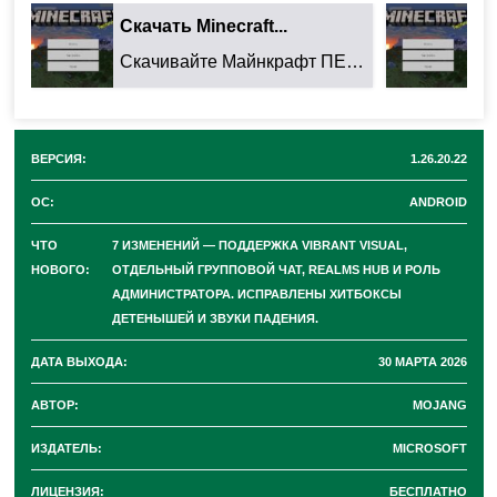
Mojang продолжает а
ктивно развивать бета-ветку
Скачать Minecraft...
Ск
Minecraft для Android
. Очередная тестовая
Скачивайте Майнкрафт ПЕ 26.32.02 для Android: ...
сборка
1.26.20.22
приносит не просто исправления, а
целый ряд функциональных новшеств
. Разработчики
сфокусировались на улучшении мультиплеера,
ВЕРСИЯ:
1.26.20.22
визуальной составляющей и удобстве управления
ОС:
ANDROID
мирами
. Всего в этом обновлении они д
обавили 7
ЧТО
7 ИЗМЕНЕНИЙ — ПОДДЕРЖКА VIBRANT VISUAL,
значительных изменений, исправили 19 ошибок и
НОВОГО:
ОТДЕЛЬНЫЙ ГРУППОВОЙ ЧАТ, REALMS HUB И РОЛЬ
внедрили 39 технических улучшений
для создателей
АДМИНИСТРАТОРА. ИСПРАВЛЕНЫ ХИТБОКСЫ
ДЕТЕНЫШЕЙ И ЗВУКИ ПАДЕНИЯ.
аддонов.
ДАТА ВЫХОДА:
30 МАРТА 2026
7 главных изменений в
АВТОР:
MOJANG
ИЗДАТЕЛЬ:
MICROSOFT
версии 1.26.20.22
ЛИЦЕНЗИЯ:
БЕСПЛАТНО