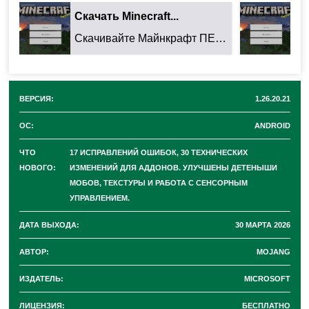
разработчики выпустили сборку
Minecraft 1.26.20.21
.
Скачать Minecraft...
Ск
Это небольшой, но важный апдейт. Он
направлен на
Скачивайте Майнкрафт ПЕ 26.32.02 для Android: ...
устранение недочетов и улучшение внутренней
стабильности
. В этом обновлении они
исправили 17
ошибок
. Кроме того, они
добавили 30 технических
ВЕРСИЯ:
1.26.20.21
изменений
, которые пригодятся создателям аддонов.
ОС:
ANDROID
Если вы хотите держать руку на пульсе и первыми
ЧТО
17 ИСПРАВЛЕНИЙ ОШИБОК, 30 ТЕХНИЧЕСКИХ
оценить качество будущего релиза, самое время
НОВОГО:
ИЗМЕНЕНИЙ ДЛЯ АДДОНОВ. УЛУЧШЕНЫ ДЕТЕНЫШИ
МОБОВ, ТЕКСТУРЫ И РАБОТА С СЕНСОРНЫМ
скачать новую бета-версию.
УПРАВЛЕНИЕМ.
ДАТА ВЫХОДА:
30 МАРТА 2026
Основные исправления в
АВТОР:
MOJANG
версии Minecraft PE
ИЗДАТЕЛЬ:
MICROSOFT
ЛИЦЕНЗИЯ:
БЕСПЛАТНО