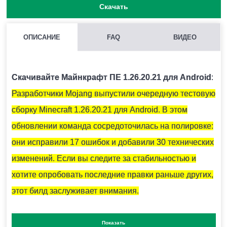
Скачать
ОПИСАНИЕ
FAQ
ВИДЕО
ДЛЯ ЧЕГО НЕОБХОДИМЫ КРИСТАЛЛЫ АМЕТИСТА?
Они используются для крафта подзорной трубы и
Скачивайте Майнкрафт ПЕ 1.26.20.21 для Android
:
тонированного стекла.
Разработчики Mojang выпустили очередную тестовую
сборку Minecraft 1.26.20.21 для Android. В этом
КАК СКРАФТИТЬ ПОДЗОРНУЮ ТРУБУ В МАЙНКРАФТ?
обновлении команда сосредоточилась на полировке:
Вам понадобится 2 медных слитка и 1 осколок
они исправили 17 ошибок и добавили 30 технических
аметиста.
изменений. Если вы следите за стабильностью и
хотите опробовать последние правки раньше других,
этот билд заслуживает внимания.
КАК ПОКРАСИТЬ СВЕЧИ В MINECRAFT PE?
Если ты утомился строительством своего дома,
Для этого необходимо использовать 1 из 16
Показать