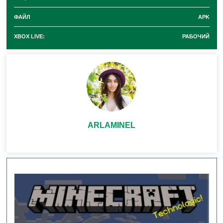
1.26.20.21
ФАЙЛ
APK
XBOX LIVE:
РАБОЧИЙ
Разработчики
уделили особое внимание деталям
. Эти
детали влияют на погружение и удобство игры.
Рассмотрим ключевые исправления.
1. Улучшения в мире природы и
мобах
ARLAMINEL
В билде Minecraft PE 1.26.20.21 Mojang
исправила
несколько проблем, связанных с флорой и фауной.
Высокая морская трава.
Теперь
Костная мука
корректно выращивает высокую Морскую траву в