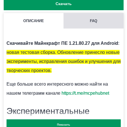
Скачать
ОПИСАНИЕ
FAQ
КАК НАЙТИ ГЛИНЯНЫЕ ЧЕРЕПКИ?
Как правило они находятся под подозрительным
Скачивайте Майнкрафт ПЕ 1.21.80.27 для Android
:
песком.
новая тестовая сборка. Обновление принесло новые
эксперименты, исправления ошибок и улучшения для
ЧЕМ ОТКАПЫВАТЬ ПОДОЗРИТЕЛЬНЫЙ ПЕСОК?
творческих проектов.
Для этого есть специальная кисточка.
Еще больше всего интересного можно найти на
нашем телеграмм канале
https://t.me/mcpehubnet
ОПАСЕН ЛИ СНИФФЕР ДЛЯ ИГРОКА?
Экспериментальные
Нет.
Показать