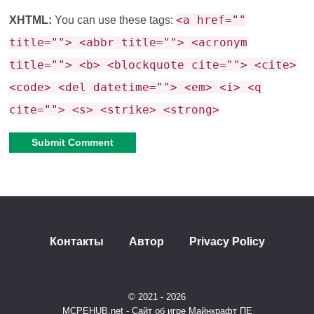
текстур стали удобнее.
<a href=""
XHTML:
You can use these tags:
title=""> <abbr title=""> <acronym
Важно:
Это тестовая версия. Некоторые функции
title=""> <b> <blockquote cite=""> <cite>
могут быть нестабильными. Скачивайте файлы
<code> <del datetime=""> <em> <i> <q
только с официальных источников и сохраняйте
cite=""> <s> <strike> <strong>
бэкапы миров.
Alternative:
Контакты
Автор
Privacy Policy
© 2021 - 2026
MCPEHUB.net - Сайт об игре Майнкрафт ПЕ