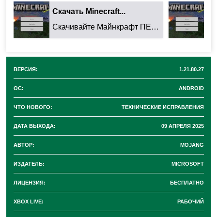
Скачать Minecraft...
Ск
Свечей, Резных книжных полок и Сушёной
Скачивайте Майнкрафт ПЕ 26.32.02 для Android: ...
ламинарии, что делает визуал эффектнее.
Для команды
/controlscheme
добавили
возможность переключать схемы управления при
ВЕРСИЯ:
1.21.80.27
активной камере творца.
ОС:
ANDROID
Кроме того
, в экспериментальном режиме:
ЧТО НОВОГО:
ТЕХНИЧЕСКИЕ ИСПРАВЛЕНИЯ
ДАТА ВЫХОДА:
09 АПРЕЛЯ 2025
Вернули настройку локальной экспозиции.
Окрашенное стекло теперь отображается с
АВТОР:
MOJANG
правильными оттенками.
ИЗДАТЕЛЬ:
MICROSOFT
ЛИЦЕНЗИЯ:
БЕСПЛАТНО
Изменения в геймплее
XBOX LIVE:
РАБОЧИЙ