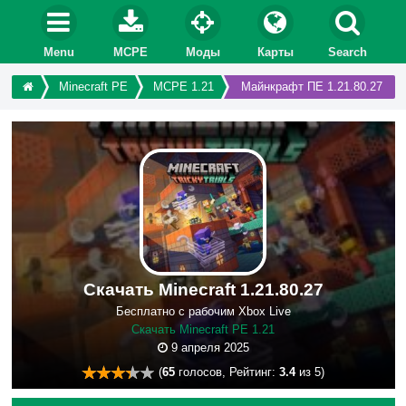
Menu
MCPE
Моды
Карты
Search
Minecraft PE
MCPE 1.21
Майнкрафт ПЕ 1.21.80.27
Скачать Minecraft 1.21.80.27
Бесплатно с рабочим Xbox Live
Скачать Minecraft PE 1.21
9 апреля 2025
(
65
голосов, Рейтинг:
3.4
из 5)