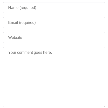
команды поиска структур при замене биомов.
Технические обновления
для разработчиков в
Minecraft PE 1.21.80.27
В сборку добавили
25 технических изменений
,
которые упрощают создание аддонов:
Локальная экспозиция снова доступна в
настройках.
Параметры тестирования кастомных биомов и