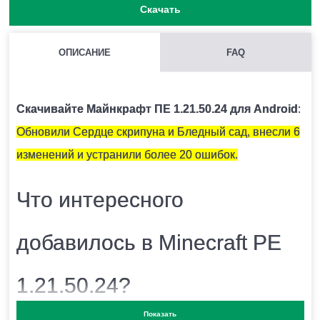
Скачать
ОПИСАНИЕ
FAQ
КАК НАЙТИ ГЛИНЯНЫЕ ЧЕРЕПКИ?
Как правило они находятся под подозрительным
Скачивайте Майнкрафт ПЕ 1.21.50.24 для Android
:
песком.
Обновили Сердце скрипуна и Бледный сад, внесли 6
изменений и устранили более 20 ошибок.
ЧЕМ ОТКАПЫВАТЬ ПОДОЗРИТЕЛЬНЫЙ ПЕСОК?
Что интересного
Для этого есть специальная кисточка.
добавилось в Minecraft PE
ОПАСЕН ЛИ СНИФФЕР ДЛЯ ИГРОКА?
1.21.50.24?
Нет.
Показать