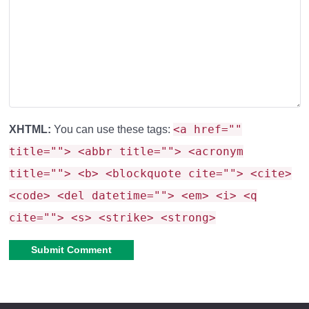
Обновили и добавили событие
связанное с
мобами в
Реалмы
.
При взаимодействии с Аметистовым блоком
изменили звучание.
Устраненные ошибки в
<a href=""
XHTML:
You can use these tags:
title=""> <abbr title=""> <acronym
Minecraft PE 1.21.50.24
title=""> <b> <blockquote cite=""> <cite>
<code> <del datetime=""> <em> <i> <q
В MCPE 1.21.50.24 было
устранено 19 ошибок,
из
cite=""> <s> <strike> <strong>
основных которых стоит отметить:
Исправили
ошибки вызывающие
неправильную
Alternative:
вибрацию
на устройствах iOS.