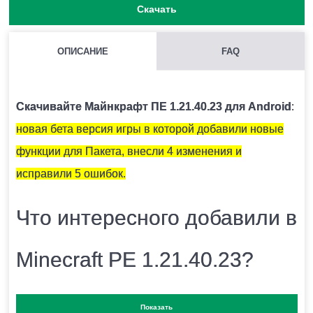
Скачать
ОПИСАНИЕ
FAQ
КАК НАЙТИ ГЛИНЯНЫЕ ЧЕРЕПКИ?
Как правило они находятся под подозрительным
Скачивайте Майнкрафт ПЕ 1.21.40.23 для Android
:
песком.
новая бета версия игры в которой добавили новые
функции для Пакета, внесли 4 изменения и
ЧЕМ ОТКАПЫВАТЬ ПОДОЗРИТЕЛЬНЫЙ ПЕСОК?
исправили 5 ошибок.
Для этого есть специальная кисточка.
Что интересного добавили в
ОПАСЕН ЛИ СНИФФЕР ДЛЯ ИГРОКА?
Minecraft PE 1.21.40.23?
Нет.
Разработчики выпустили
новую бета версию игры
Показать