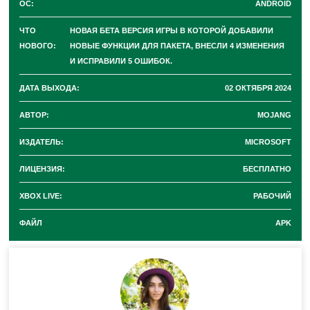
ОС:
ANDROID
Добавлена
поддержка уведомлений
для ещё
ЧТО
НОВАЯ БЕТА ВЕРСИЯ ИГРЫ В КОТОРОЙ ДОБАВИЛИ
непрочитанных историй Реалмов
.
НОВОГО:
НОВЫЕ ФУНКЦИИ ДЛЯ ПАКЕТА, ВНЕСЛИ 4 ИЗМЕНЕНИЯ
Появилась новая возможность редактирования
И ИСПРАВИЛИ 5 ОШИБОК.
миникарты мира в экране редактирования мира.
ДАТА ВЫХОДА:
02 ОКТЯБРЯ 2024
АВТОР:
MOJANG
Исправленные ошибки в
ИЗДАТЕЛЬ:
MICROSOFT
Minecraft PE 1.21.40.23
ЛИЦЕНЗИЯ:
БЕСПЛАТНО
XBOX LIVE:
РАБОЧИЙ
Разработчики в Майнкрафт ПЕ 1.21.40.23
устранили
ФАЙЛ
APK
5 ошибок
, среди которых:
На хранилище нельзя ставить блоки
.
Улучшили
распознавание названий
в командах.