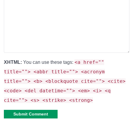
<a href=""
XHTML:
You can use these tags:
title=""> <abbr title=""> <acronym
title=""> <b> <blockquote cite=""> <cite>
<code> <del datetime=""> <em> <i> <q
cite=""> <s> <strike> <strong>
Alternative: