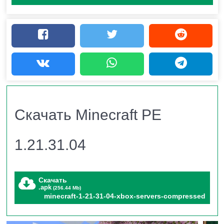
1.21.31.04?
Разработчики выпустили
новую полную версию игры
MCPE 1.21.31.04
. Основные изменения коснулись
повышения оптимизации и стабильности игры,
вылеты значительно снизились. Так же было
устранено 6 ошибок.
Скачать Minecraft PE
Устраненные ошибки в
1.21.31.04
Minecraft PE 1.21.31.04
Скачать
.apk
(256.44 Mb)
minecraft-1-21-31-04-xbox-servers-compressed
В Minecraft PE 1.21.31.04 разработчики
значительно
пофиксили механику игры и устранили все основные