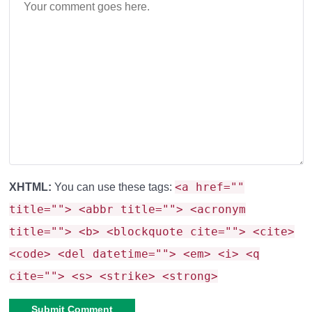
<a href=""
XHTML:
You can use these tags:
title=""> <abbr title=""> <acronym
title=""> <b> <blockquote cite=""> <cite>
<code> <del datetime=""> <em> <i> <q
cite=""> <s> <strike> <strong>