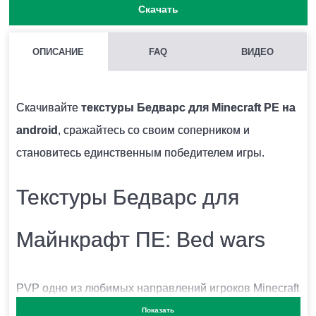
Скачать
ОПИСАНИЕ
FAQ
ВИДЕО
ЧТО МЕНЯЮТ ТЕКСТУРЫ БЕДВАРС В MINECRAFT PE?
Появляется новое оружие и меняется окружающий
Скачивайте
текстуры Бедварс для Minecraft PE на
мир песочницы.
android
, сражайтесь со своим соперником и
становитесь единственным победителем игры.
ВОЗМОЖНО ЛИ ИСПОЛЬЗОВАНИЕ НЕСКОЛЬКИХ ТЕКСТУР
Текстуры Бедварс для
ОДНОВРЕМЕННО?
Крайне не рекомендуется устанавливать несколько
Майнкрафт ПЕ: Bed wars
наборов текстур единовременно, так как они могут
между собой конфликтовать.
PVP одно из любимых направлений игроков Minecraft
PE. Бед варс это еще одно направление, которое
Показать