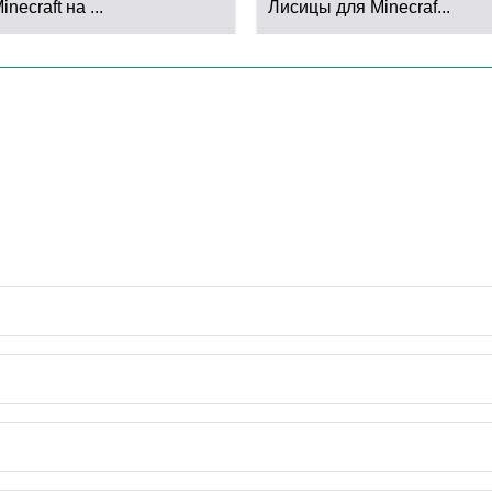
necraft на ...
Лисицы для Minecraf...