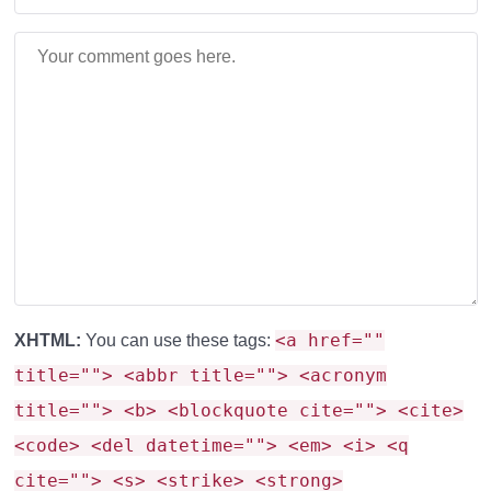
<a href=""
XHTML:
You can use these tags:
title=""> <abbr title=""> <acronym
title=""> <b> <blockquote cite=""> <cite>
<code> <del datetime=""> <em> <i> <q
cite=""> <s> <strike> <strong>