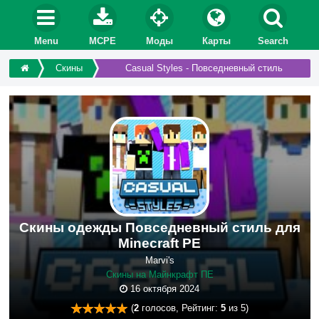
Menu
MCPE
Моды
Карты
Search
Скины
Casual Styles - Повседневный стиль
Скины одежды Повседневный стиль для
Minecraft PE
Marvi's
Скины на Майнкрафт ПЕ
16 октября 2024
(
2
голосов, Рейтинг:
5
из 5)