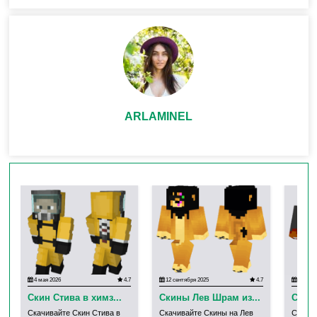
ARLAMINEL
4 мая 2026
4.7
12 сентября 2025
4.7
11 сент
Скин Стива в химз...
Скины Лев Шрам из...
Скин
Скачивайте Скин Стива в
Скачивайте Скины на Лев
Скачив