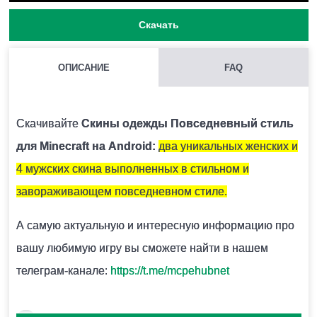
Скачать
ОПИСАНИЕ
FAQ
КАК УСТАНОВИТЬ СКИНЫ CASUAL ?
Нужно просто добавить новый скин через
Скачивайте
Скины одежды Повседневный стиль
гардеробную персонажа.
для Minecraft на Android:
два уникальных женских и
4 мужских скина выполненных в стильном и
МОЖНО ЛИ УСТАНОВИТЬ СРАЗУ НЕСКОЛЬКО НОВЫХ
завораживающем повседневном стиле.
СКИНОВ?
А самую актуальную и интересную информацию про
Нет. Можно загружать только один за раз. И он не
вашу любимую игру вы сможете найти в нашем
сохранится, когда будет загружен новый скин.
телеграм-канале:
https://t.me/mcpehubnet
ЧТО ЗНАЧИТ ВЫБРАТЬ КОРРЕКТНУЮ МОДЕЛЬ ДЛЯ СКИНА