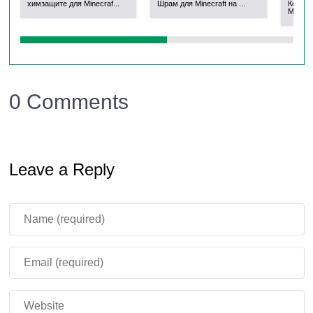
химзащите для Minecraf...
Шрам для Minecraft на ...
Костю
Minecra
0 Comments
Leave a Reply