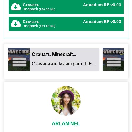
✔
Новые рецепты
приготовления рыбы
Скачать
Aquarium RP v0.03
.mcpack
(296.90 Kb)
✔
Неожиданные «уловы»
– мешки с мусором и
Скачать
Aquarium BP v0.03
ценными находками
.mcpack
(193.00 Kb)
🐟 Уникальные механики
Скачать Minecraft...
Ск
рыбалки
Скачивайте Майнкрафт ПЕ 26.32.02 для Android: ...
1. Условия для разных видов
рыб
Каждая рыба появляется только при определённых
ARLAMINEL
условиях: