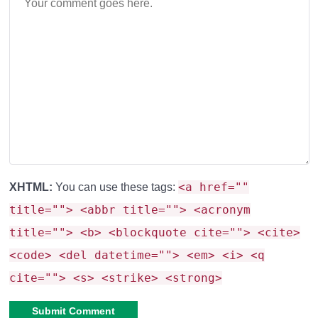
Готовить
(угорь, тунец, сом и др. дают сытость)
Добывать ресурсы
(золотые рыбки → золотые
самородки)
Коллекционировать
трофейные экземпляры по
весу и качеству
📥 Как установить?
<a href=""
XHTML:
You can use these tags:
title=""> <abbr title=""> <acronym
Скачайте
BP и RP-файлы
мода
title=""> <b> <blockquote cite=""> <cite>
<code> <del datetime=""> <em> <i> <q
Включите
экспериментальные функции
cite=""> <s> <strike> <strong>
Активируйте дополнение в настройках мира