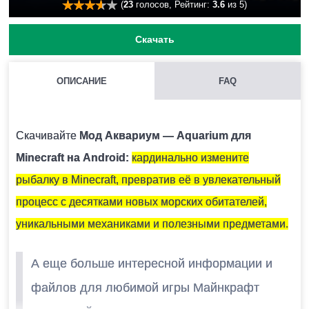
(
23
голосов, Рейтинг:
3.6
из 5)
Скачать
ОПИСАНИЕ
FAQ
КАК УСТАНОВИТЬ МОД С РАСШИРЕНИЕМ .MCPACK И
.MCADDON НА MINECRAFT PE?
Скачивайте
Мод Аквариум — Aquarium для
Для этого нужно скачать файл мода и запустить его.
Minecraft на Android:
кардинально измените
Модификация установится автоматически.
рыбалку в Minecraft, превратив её в увлекательный
процесс с десятками новых морских обитателей,
МОЖНО ЛИ ЗАПУСТИТЬ ЭТУ МОДИФИКАЦИЮ В
уникальными механиками и полезными предметами.
МНОГОПОЛЬЗОВАТЕЛЬСКОЙ ИГРЕ?
А еще больше интересной информации и
Да, для этого достаточно просто быть владельцем
файлов для любимой игры Майнкрафт
карты и установить на неё эту модификацию.