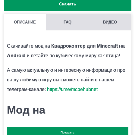
Скачать
ОПИСАНИЕ
FAQ
ВИДЕО
МОЖНО ЛИ ЗАПУСКАТЬ НЕСКОЛЬКО МОДОВ СРАЗУ В
MINECRAFT PE?
Скачивайте мод на
Квадрокоптер для Minecraft на
Нежелательно, поскольку модификации могут
Android
и летайте по кубическому миру как птица!
конфликтовать между собой и вызывать ошибки.
А самую актуальную и интересную информацию про
вашу любимую игру вы сможете найти в нашем
КАК УСТАНОВИТЬ МОД?
телеграм-канале:
https://t.me/mcpehubnet
Для этого нужно скачать два файла БП и один файл
РП и запустить их. Модификация установится
Мод на
автоматически.
квадрокоптеры для
Показать