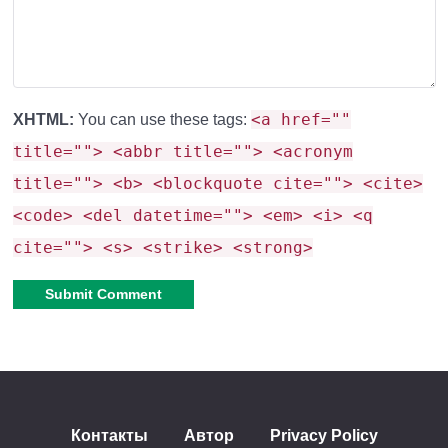
Следите за топливом
Очень важно следить за количеством топлива и
<a href=""
XHTML:
You can use these tags:
вовремя подкидывать уголь. Если вы не сделаете
title=""> <abbr title=""> <acronym
это, то
упадёте с небес.
Следить за этим можно
title=""> <b> <blockquote cite=""> <cite>
благодаря датчику прямо на квадрокоптере.
<code> <del datetime=""> <em> <i> <q
cite=""> <s> <strike> <strong>
Alternative:
Контакты
Автор
Privacy Policy