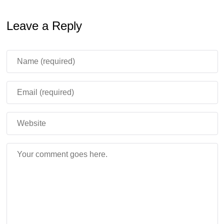
Leave a Reply
Наслаждайтесь полётом
Теперь садитесь и отправляйтесь в полёт. Вы можете
подниматься
так высоко, как только захотите
и
развивать довольно большую скорость.