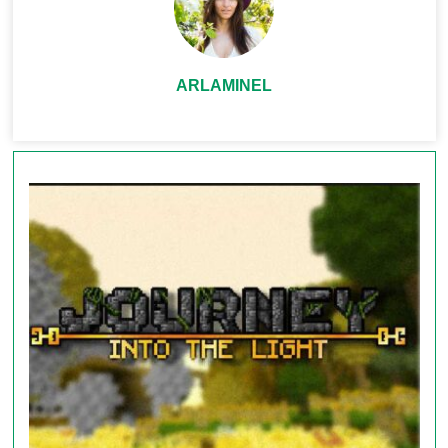
Как заработать очки:
ARLAMINEL
+1–5 очков
за выполнение квестов (например,
«Собери 20 сахарного тростника» для
библиотекаря).
+2 очка
за убийство мобов, атакующих NPC.
+1 очко
за первое взаимодействие с NPC.
Как потерять:
-10 очков
за убийство NPC.
-5 очков
за удар NPC.