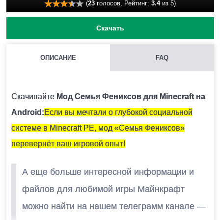
(
23
голосов, Рейтинг:
3.4
из 5)
Скачать
ОПИСАНИЕ
FAQ
КАК УСТАНОВИТЬ МОД С РАСШИРЕНИЕМ .MCPACK И
.MCADDON НА MINECRAFT PE?
Скачивайте
Мод Семья Фениксов для Minecraft на
Для этого нужно скачать файл мода и запустить его.
Android:
Если вы мечтали о глубокой социальной
Модификация установится автоматически.
системе в Minecraft PE, мод «Семья Фениксов»
перевернёт ваш игровой опыт!
МОЖНО ЛИ ЗАПУСТИТЬ ЭТУ МОДИФИКАЦИЮ В
А еще больше интересной информации и
МНОГОПОЛЬЗОВАТЕЛЬСКОЙ ИГРЕ?
файлов для любимой игры Майнкрафт
Да, для этого достаточно просто быть владельцем
можно найти на нашем телеграмм канале —
карты и установить на неё эту модификацию.