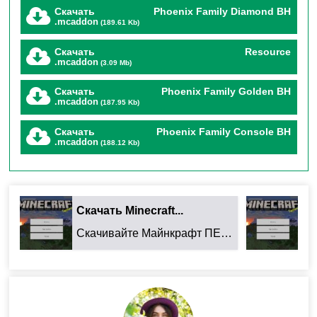
стражам!
Скачать
Phoenix Family Diamond BH
.mcaddon
(189.61 Kb)
🌟
Система репутации: каждое
Скачать
Resource
.mcaddon
(3.09 Mb)
действие имеет вес
Скачать
Phoenix Family Golden BH
.mcaddon
(187.95 Kb)
Репутация — ключевой элемент мода. Она влияет на:
Скачать
Phoenix Family Console BH
.mcaddon
(188.12 Kb)
Шанс успеха взаимодействий
(от -20% до +20%
при -100/+100 очках).
Скачать Minecraft...
Ск
Подарки от NPC
: алмазы, изумруды, редкие
Скачивайте Майнкрафт ПЕ 26.32.02 для Android: ...
ресурсы (при 80+ очках).
Диалоги
: При низкой репутации NPC будут
напоминать о ваших преступлениях.