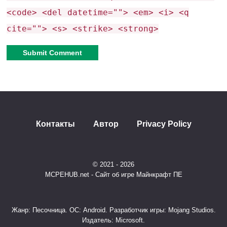
Шанс успеха:
10% при 11 очках
,
100% при 100
<code> <del datetime=""> <em> <i> <q
очках
.
cite=""> <s> <strike> <strong>
Беременность и дети:
Любовное зелье
(рецепт: роза ×3 +
Alternative:
стеклянная бутылка ×1) + взаимодействие с
супругом.
Контакты
Автор
Privacy Policy
Дети требуют:
Бутылочки
(стекло ×1 + молоко ×1) каждые
© 2021 - 2026
5 минут.
MCPEHUB.net - Сайт об игре Майнкрафт ПЕ
Пустышки
(резина ×2 + нить ×1) при
Жанр: Песочница. ОС: Android. Разработчик игры: Mojang Studios.
поломке старой.
Издатель: Microsoft.